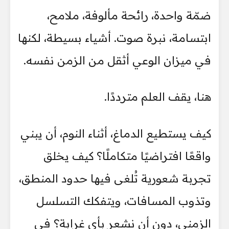
ضمّة واحدة، رائحة مألوفة، ملامح،
ابتسامة، نبرة صوت. أشياء بسيطة، لكنها
في ميزان الوعي أثقل من الزمن نفسه.
هنا، يقف العلم مترددًا.
كيف يستطيع الدماغ، أثناء النوم، أن يبني
واقعًا افتراضيًا متكاملًا؟ كيف يخلق
تجربة شعورية تُلغى فيها حدود المنطق،
وتذوب المسافات، ويتفكك التسلسل
الزمني، دون أن نشعر بأي غرابة؟ في