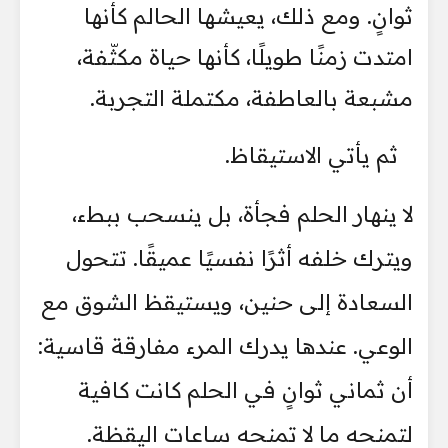
ثوانٍ. ومع ذلك، يعيشها الحالم كأنها
امتدت زمنًا طويلًا، كأنها حياة مكثّفة،
مشبعة بالعاطفة، مكتملة التجربة.
ثم يأتي الاستيقاظ.
لا ينهار الحلم فجأة، بل ينسحب ببطء،
ويترك خلفه أثرًا نفسيًا عميقًا. تتحول
السعادة إلى حنين، ويستيقظ الشوق مع
الوعي. عندها يدرك المرء مفارقة قاسية:
أن ثماني ثوانٍ في الحلم كانت كافية
لتمنحه ما لا تمنحه ساعات اليقظة.