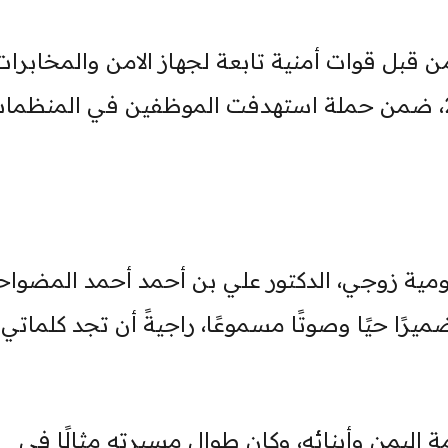
قبل قوات أمنية تابعة لجهاز الامن والمخابرات 
التابع لجماعة الحوثي في 8 يونيو 2024، ضمن حملة استهدفت الموظفين في المنظم
مية زوجي، الدكتور علي بن أحمد أحمد المضواح
رًا حيًا وصوتًا مسموعًا، راجيةً أن تجد كلماتي
 اليمن وأبنائه، وكان طوال مسيرته مثالًا في