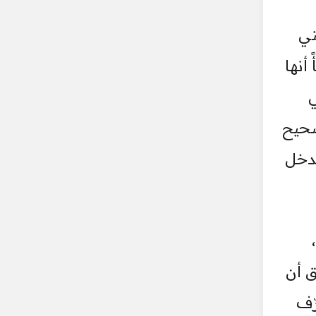
تي
أنها
ي
صحيح
تدخل
 أن
ّف