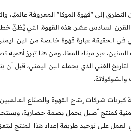
التطرق إلى "قهوة الموكا" المعروفة عالميًا، وال
القرن السادس عشر. هذه القهوة، التي يُظنّ خطأً 
 في الحقيقة عبارة قهوة خالصة من البن اليمن
 السنين، عبر ميناء المخا. ومن هنا تبرز أهمية ت
 التاريخ الغني الذي يحمله البن اليمني، قبل أن ي
 والشوكولاتة.
كبريات شركات إنتاج القهوة والصنّاع العالميين،
يمنية كمنتج أصيل يحمل بصمة حضارية، ويستحق
ي العمل على توحيد طريقة إعداد هذا المنتج ليتعر