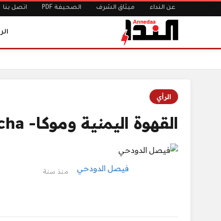
عن النداء
ميثاق الشرف
الصحيفة PDF
اتصل بنا
الر
الرئيسية
القهوة اليمنية وموكا- Mocha
الرأي
القهوة اليمنية وموكا- Mocha
فيصل الدودحي
منذ سنة