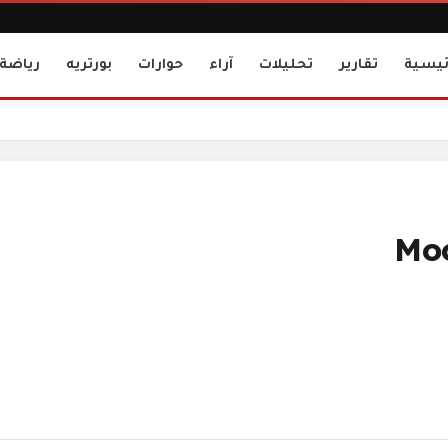
ئيسية
تقارير
تحليلات
آراء
حوارات
بورتريه
رياضة