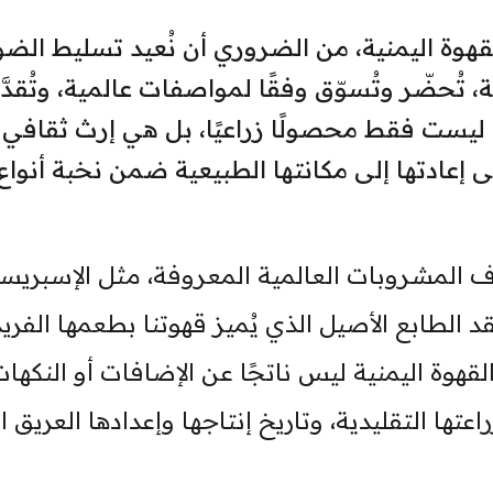
وة اليمنية، من الضروري أن نُعيد تسليط الضو
 تُحضّر وتُسوّق وفقًا لمواصفات عالمية، وتُقدَّ
نية ليست فقط محصولًا زراعيًا، بل هي إرث ثقافي
إعادتها إلى مكانتها الطبيعية ضمن نخبة أنواع
المشروبات العالمية المعروفة، مثل الإسبريسو
قد الطابع الأصيل الذي يُميز قهوتنا بطعمها الفريد
 القهوة اليمنية ليس ناتجًا عن الإضافات أو النكها
عتها التقليدية، وتاريخ إنتاجها وإعدادها العريق ا