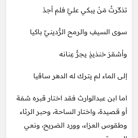
تذكّرتُ مَنْ يبكي عليَّ فلم أجدْ
سوى السيفِ والرمح الرُّدينيِّ باكيا
وأشقرَ خنذيذٍ يجرُّ عِنانه
إلى الماء لم يترك له الدهر ساقيا
اما ابن عبدالوارث فقد اختار قبره شفة
أو قصيدة، واختار الساحة، وحبر الرثاء
وطقوس العزاء، وورد الضريح، ونعي