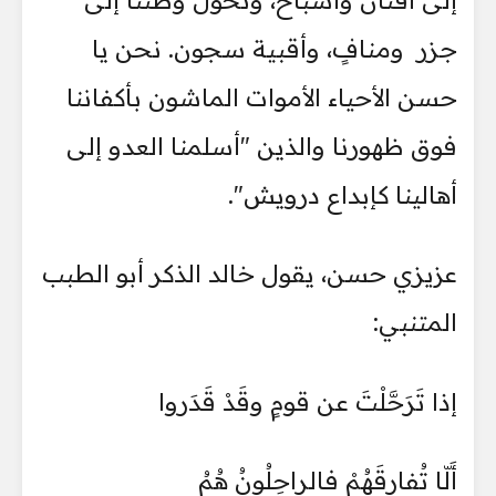
جزر ومنافٍ، وأقبية سجون. نحن يا
حسن الأحياء الأموات الماشون بأكفاننا
فوق ظهورنا والذين "أسلمنا العدو إلى
أهالينا كإبداع درويش".
عزيزي حسن، يقول خالد الذكر أبو الطبب
المتنبي:
إذا تَرَحَّلْتَ عن قومٍ وقَدْ قَدَروا
أَلّا تُفارِقَهُمْ فالراحِلُونُ هُمُ