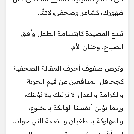
ظهورك، كشاعر وصحفي، لافتًا.
تبدع القصيدة كابتسامة الطفل وأفق
الصباح، وحنان الأم.
وترص صفوف أحرف المقالة الصحفية
كجحافل المدافعين عن قيم الحرية
والكرامة والعدل، لا نرثيك ولا نؤبنك،
وإنما نؤبن أنفسنا الهالكة بالخنوع،
والمهلوكة بالطغيان والضعة التي حولتنا
إلى أقنان وأشباح، وتحول وطننا إلى