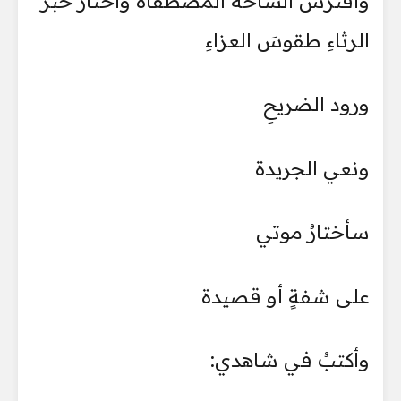
وأفترش الساحة المصطفاة وأختار حبر
الرثاءِ طقوسَ العزاءِ
ورود الضريحِ
ونعي الجريدة
سأختارُ موتي
على شفةٍ أو قصيدة
وأكتبُ في شاهدي: