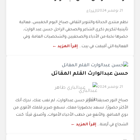
21 نوفمبر 2024
النداء
نظم منتدى الحداثة والتنوير الثقافي صباح اليوم الخميس، فعالية
تأبينية لتكريم ذكرى الشاعر والصحفي الراحل حسن عبد الوارث،
حضرها نخبة من الأدباء والصحفيين والشخصيات العامة. وفي
الفعالية التي أقيمت في بيت...
إقرأ المزيد ←
حسن عبدالوارث القلم المقاتل
21 نوفمبر 2024
عبدالباري طاهر
صباح النور صديقنا العزيز حسن عبدالوارث، لم نغب عنك، ندرك أنك
الأكثر حضورًا، نسعد بحضورنا معك، نسمع صرير قلمك الأقوى من
دوي المدافع، والأنفع من خطب الأحياء الأموات، وأصدق قيلًا. كنت
الشجاع في أزمنة...
إقرأ المزيد ←