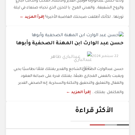
وداعا حسن عبدالوارث الزميل القدير والأستاذ المحب والكاتب البارع
والروح الشفيفة… والعدني المرح. يا للحزن الذي تحياه صنعاء في ليلة
ثورتها… لكأنك أطلقت صيحتك الغاضبة الأخيرة!
إقرأ المزيد ←
حسن عبد الوارث ابن المهنة الصحفية وأبوها
22 سبتمبر 2024
عبدالباري طاهر
حسن عبدالوارث الصحفي الشاجع والقدير يمتلك قلمًا نطاسيًا يحيي
ويميت بالمعنى المجازي طبعًا، يمتلك قدرة على صياغة العمود
والمقال والتعليق والتحقيق والنكتة والسخرية. إنه الصحفي القدير
والمكتمل. يمتلك...
إقرأ المزيد ←
الأكثر قراءة