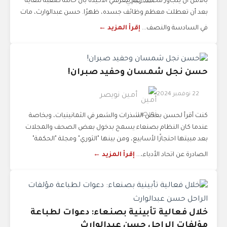
بالأمل أن يتجاوز محنته، رغم معرفتي الأكيدة بأن حالته صعبة للغاية
بعد أن تعطلت معظم وظائف جسده، ظهرًا. حسن عبدالوارث، مات
في السادسة والنصف...
إقرأ المزيد ←
حسن نجل شمسان وحفيد صبران!
22 نوفمبر 2024
أمين نويصر
كنت أقرأ لحسن بعض الشذرات والشعر في الثمانينيات، وبخاصة
عندما كان النظام بصنعاء يسمح بدخول بعض الصحف والمجلات
بعد مبيتها احتجازًا لأسابيع، ومن بينها "الثوري" ومجلة "الحكمة"
الصادرة عن اتحاد الأدباء،...
إقرأ المزيد ←
خلال فعالية تأبينية بصنعاء: دعوات لطباعة
مؤلفات الراحل حسن عبدالوارث