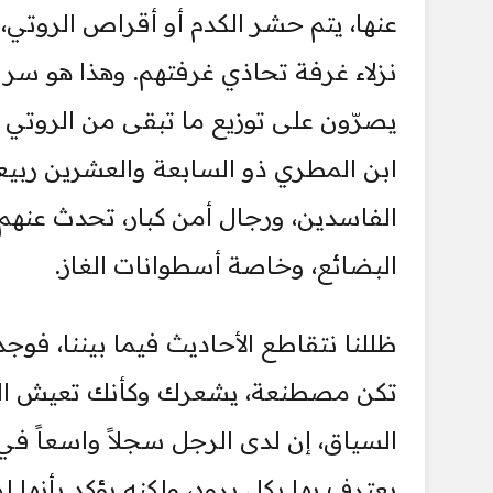
عنها، يتم حشر الكدم أو أقراص الروتي،
نزلاء غرفة تحاذي غرفتهم. وهذا هو سر 
يصرّون على توزيع ما تبقى من الروتي 
ابن المطري ذو السابعة والعشرين ربيع
الفاسدين، ورجال أمن كبار، تحدث عنهم
البضائع، وخاصة أسطوانات الغاز.
ظللنا نتقاطع الأحاديث فيما بيننا، فوجد
تكن مصطنعة، يشعرك وكأنك تعيش المرو
السياق، إن لدى الرجل سجلاً واسعاً في
يعترف بها بكل برود، ولكنه يؤكد بأنها 