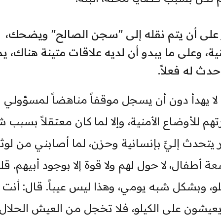
يصر على أن يتم نقله إلى "سجن الصالح" ويضحك،
، وعلى ما يبدو أن لديه علاقات متينة هناك، يم
دث له فعلاً.
 لا يهدأ دون أن يسجل موقفاً مناهضاً لمسؤولي
 للأوضاع الأمنية، وإلا لما كان معتقلاً بسبب ش
ر يتحدث إليَّ بإنسانية وحزن، لما أصابني من لوث
ة أطفال، لا حول لهم ولا قوة إلا بوجود أبيهم. ق
كيلو، وبشكل شبه يومي، وهذا ليس عيباً. قال: أنت
عيشون على الكيلو، فلا تخجل من العيش الحلال،