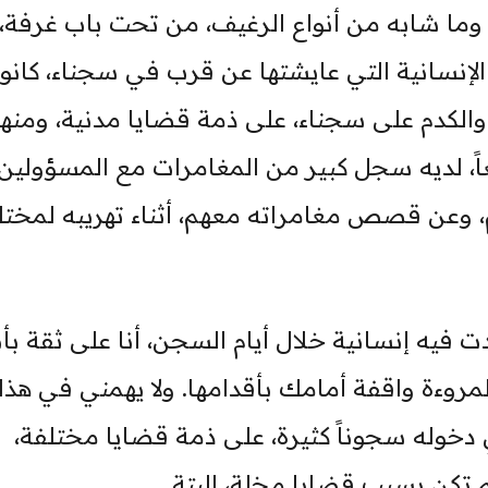
 وما شابه من أنواع الرغيف، من تحت باب غرفة، 
الإنسانية التي عايشتها عن قرب في سجناء، كانوا
والكدم على سجناء، على ذمة قضايا مدنية، ومنه
اً، لديه سجل كبير من المغامرات مع المسؤولين
، وعن قصص مغامراته معهم، أثناء تهريبه لمخت
ت فيه إنسانية خلال أيام السجن، أنا على ثقة بأن
ءة واقفة أمامك بأقدامها. ولا يهمني في هذا
 دخوله سجوناً كثيرة، على ذمة قضايا مختلفة،
لم تكن بسبب قضايا مخلة، البتة.