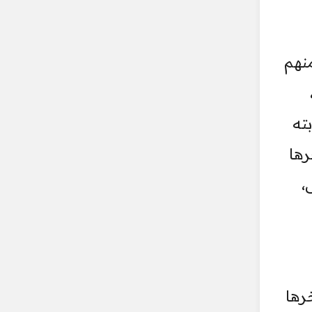
منهم
ته
رها
،
رها