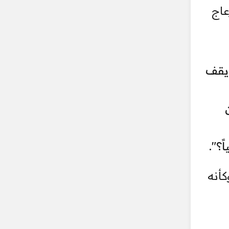
عاج
 يقف
؟".
كأنه