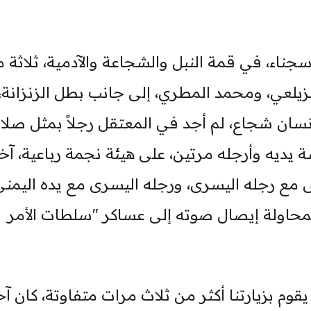
جناء، في قمة النبل والشجاعة والآدمية، ثلاثة 
يلعي، ومحمد المطري، إلى جانب بطل الزنزانة،
ان شجاع، لم أجد في المعتقل رجلاً بمثل صلاب
بشة يديه وأرجله مرتين، على هيئة نجمة رباعية، آخ
 مع رجله اليسرى، ورجله اليسرى مع يده اليمنى
، لمحاولة إيصال صوته إلى عساكر "سلطات الأمر
يقوم بزيارتنا أكثر من ثلاث مرات متفاوتة، كان آخ