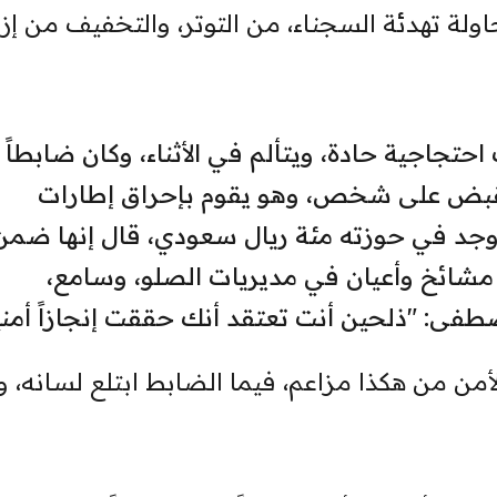
ولة تهدئة السجناء، من التوتر، والتخفيف من إز
تجاجية حادة، ويتألم في الأثناء، وكان ضابطاً
القبض على شخص، وهو يقوم بإحراق إطارات
ه وجد في حوزته مئة ريال سعودي، قال إنها ضمن
 مشائخ وأعيان في مديريات الصلو، وسامع،
فى: "ذلحين أنت تعتقد أنك حققت إنجازاً أمنياً
ن من هكذا مزاعم، فيما الضابط ابتلع لسانه، و