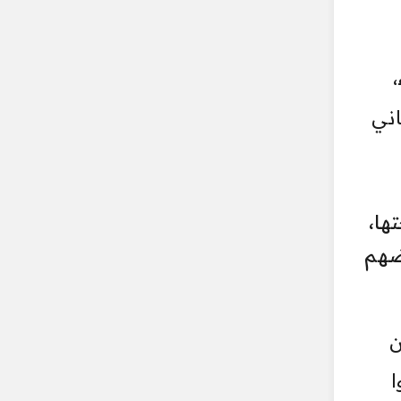
اني
ها،
ضهم
ن
ا