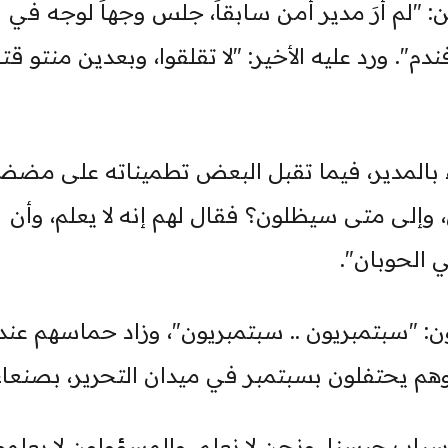
"لم أرَ مدير أمن سابقاً، جلس وجهاً لوجه في
م". ورد عليه الأخير: "لا تقلقوا، وبعدين منتو قتل
ء بالمدير، فيما تقبل البعض تطميناته على مضض
وإلى متى سيظلون؟ فقال لهم إنه لا يعلم، وأن
 الحوبان".
ن: "سبتمبريون .. سبتمبريون"، وزاد حماسهم عند
هم يحتفلون بسبتمبر في ميدان التحرير، بصنعاء
باب حبسنا، ونحن لا نعلم، والمسؤولون لا يعلمو