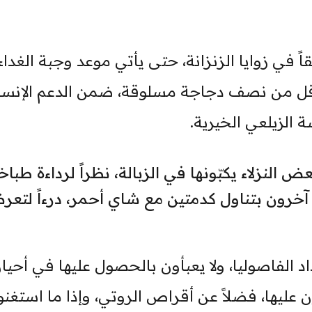
في زوايا الزنزانة، حتى يأتي موعد وجبة الغداء،
 وأقل من نصف دجاجة مسلوقة، ضمن الدعم الإنس
لزيلعي الخيرية.
 النزلاء يكبّونها في الزبالة، نظراً لرداءة طباخت
 آخرون بتناول كدمتين مع شاي أحمر، درءاً لتعر
د الفاصوليا، ولا يعبأون بالحصول عليها في أحيا
 عليها، فضلاً عن أقراص الروتي، وإذا ما استغنو