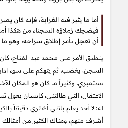
أما ما يثير فيه الغرابة، فإنه كان 
فيضحِك زملاؤه السجناء من هكذا أمنية
أن تعجل بأمر إطلاق سراحه، وهو ما ح
ينطبق الأمر على محمد عبد الفتاح، كان
السجن، يغضب، ثم يتهكم على سوء إدارتهم
سبتمبري. وكثيراً ما كان هو المكان الآخ
الاعتقال، التي طالتني، كإنسان يعول تسع
له: لا أحد يعلم بأنني أشتري دقيقاً بال
أشرف منهم، وهناك الكثير من أمثالك ي