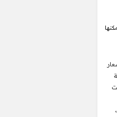
كنها
عار
ة
لت