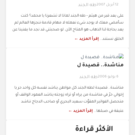
12 أبريل 2007
طه الجند
على بعد قبر من هيثم - طه الجند لماذا لا تشعرنا يا محمد؟ كنت
سأمضي معك لا يوجد شيء نعمله لا مهام قادمة ننجزها العالم لم
يعد بحاجة لنا الذهاب هو المتاح الآن. لو صحبتني قد نجد ما يغنينا عن
الخلق نستند...
إقرأ المزيد ←
مناشدة.. قصيدة ل
6 يوليو 2006
طه الجند
مناشدة.. قصيدة لطه الجند كل مواطن يناشد نفسه كل واحد حر يا
إخواني حرّ في مناشدة من يراه أو تراه زوجته يناشد العمود الواقف أو
متحصل الفواتير المقوِّت سعيد البحري أو صاحب الدجاج نناشد
عتيقة في صبلها...
إقرأ المزيد ←
الأكثر قراءة