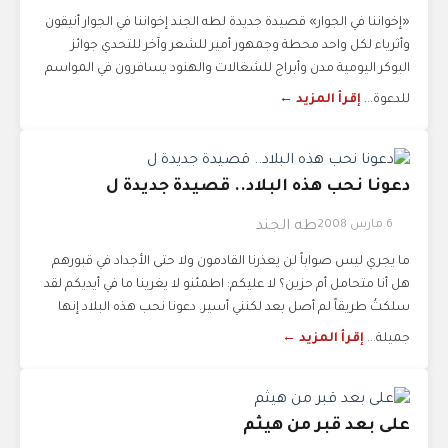
«إخواننا في الجوار» قصيدة جديدة لطه الجند إخواننا في الجوار أنيقون
وأثرياء لكل واحد محطة وجمهور أمير للشعر وآخر للتحدي جوائز
البوكر اليومية مدن وأبراج للشغالات والهنود يسافرون في المواسم
للدعوة...
إقرأ المزيد ←
دعونا نحب هذه البلاد.. قصيدة جديدة ل
6 مارس 2008
طه الجند
ما يجري ليس صواباً لن يعذرنا القادمون ولا حتى الأجداد في قبورهم
هل أنا متحامل أم حزين؟ لا عليكم: اطمئنو لا يغرينا ما في أيديكم لقد
سلكتُ طريقاً لم أصل بعد لكنني أسير. دعونا نحب هذه البلاد إنها
جميلة...
إقرأ المزيد ←
على بعد قبر من هيثم