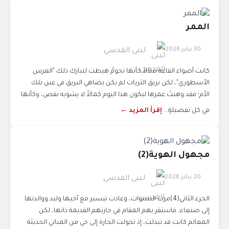
الممر
30 يناير 2026
لبنى القدسي
كانت أضواء القاعة تتلألأ كأنها نجومٌ هبطت لتبارك ذلك "العرس
الأسطوري"، لكن بريق الثريات لم يكن يضاهي البريق في عين تلك
الأم؛ فقد وهبتْ عمرها ليكون هذا اليوم كمالاً لا يشوبه نقص، وكأنها
في كل تفصيلةٍ...
إقرأ المزيد ←
مجهول الهوية(2)
20 يناير 2026
لبنى القدسي
الجزء الثاني(4)مرت السنوات، وعادت تيسير مع أخيها وليد ووالدتها
إلى صنعاء، فاستقر بهم المقام في حارتهم القديمة ذاتها، لكن
المعالم كانت قد تبدلت، إذ تحولت الحارة إلى حي من المباني الحديثة