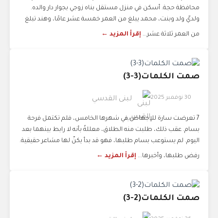
محافظة حجة. أسكن في منزل مستقل بناه زوجي بجوار دار والده.
ولديّ ولد وبنت، محمد يبلغ من العمر خمسة عشر عامًا، وهند تبلغ
من العمر ثلاثة عشر...
إقرأ المزيد ←
صمت الكلمات(3-3)
30 نوفمبر 2025
لبنى القدسي
7 تعرضت سارة للإجهاض في شهرها الخامس، فلم تكتمل فرحة
بسام. عقب ذلك، طلبت منه الطلاق، معللةً بأنه لا رابط بينهما بعد
اليوم. لم يستوعب بسام طلبها، فهو قد بدأ يكنّ لها مشاعر حقيقية.
رفض طلبها، وأخبرها...
إقرأ المزيد ←
صمت الكلمات(2-3)