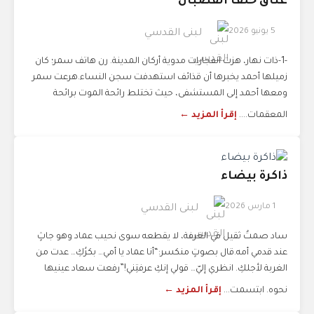
عناق خلف القضبان
5 يونيو 2026
لبنى القدسي
-1-ذات نهار، هزت انفجارات مدوية أركان المدينة. رن هاتف سمر؛ كان
زميلها أحمد يخبرها أن قذائف استهدفت سجن النساء.هرعت سمر
ومعها أحمد إلى المستشفى، حيث تختلط رائحة الموت برائحة
المعقمات....
إقرأ المزيد ←
ذاكرة بيضاء
1 مارس 2026
لبنى القدسي
ساد صمتٌ ثقيل في الغرفة، لا يقطعه سوى نحيب عماد وهو جاثٍ
عند قدمي أمه.قال بصوتٍ منكسر:“أنا عماد يا أمي… بكرُكِ… عدت من
الغربة لأجلكِ. انظري إليّ… قولي إنكِ عرفتِني!”رفعت سعاد عينيها
نحوه. ابتسمت...
إقرأ المزيد ←