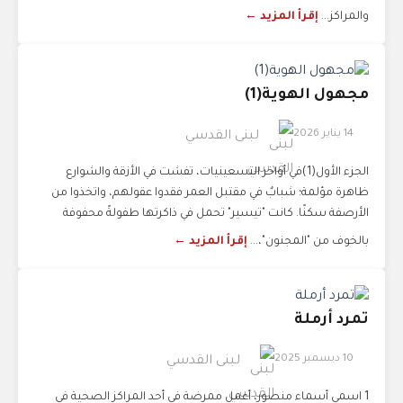
والمراكز...
إقرأ المزيد ←
مجهول الهوية(1)
14 يناير 2026
لبنى القدسي
الجزء الأول(1)في أواخر التسعينيات، تفشت في الأزقة والشوارع
ظاهرة مؤلمة؛ شبابٌ في مقتبل العمر فقدوا عقولهم، واتخذوا من
الأرصفة سكنًا. كانت "تيسير" تحمل في ذاكرتها طفولةً محفوفة
بالخوف من "المجنون"،...
إقرأ المزيد ←
تمرد أرملة
10 ديسمبر 2025
لبنى القدسي
1 اسمي أسماء منصور، أعمل ممرضة في أحد المراكز الصحية في