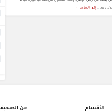
ل بقعة من أرض الوطن.أولئك المحبون للرياضة حباً كبيراً، حباً لا
ن، وهذا...
إقرأ المزيد ←
الأقسام
عن الصحيفة