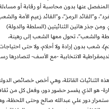
المنفصل عنها بدون محاسبة أو رقابة أو مساءلة،
رد"، و"القائد الرمز"، و"القائد زعيم الأمة والشعب
من جذر هاتين الثنائيتين (السلطة والدولة)
لطة والشعب"، تحول معها الشعب إلى رهينة،
 شعب بدون إرادة ولا أحلام، ولا حتى احتياجات
لديمقراطية الانتخابية -مع الأسف- لتصادرها رسمي
هذه الثنائيات القاتلة، وهي أخص خصائص الدولة
شارة- هو الذي يفسر حضور دور، وفعل كل من ثقاف
واستمرار دور علي عبدالله صالح وحتى اللحظة، وه