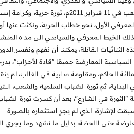
وعينا السياسي، والفكري، والاجتماعي، والثقافي
التاريخي. لقد أعلنتها ثورة الشباب والشعب في 11 فبراير 2011م، ثورة حرية، وك
معرفي الأول، نحو خطاب الحرية، ونكثت عنها أو
ذلك الخيط المعرفي والسياسي الى مداه المنشو
 الثنائيات القاتلة، يمكننا أن نفهم ونفسر الدور
لسياسية المعارضة جميعًا "قادة الأحزاب"، بدر
ئة للحاكم، ومقاومة سلبية في الغالب، لم ينق
لبداية، ثم ثورة الشباب السلمية والشعب، اللتي
"الثورة في الشارع"، بعد أن كسرت ثورة الشباب
قت الإشارة، الذي لم يجرِ استثماره بالصورة
ارضة حتى اللحظة، بدليل ما نشهد وما يجري الي