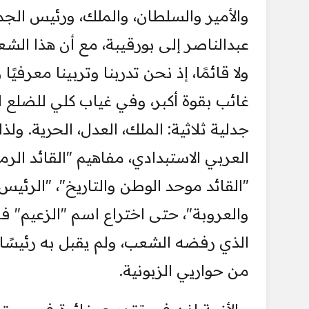
والأمير والسلطان، والملك، ورئيس الجم
عبدالناصر إلى بورقيبة، مع أن هذا الشعار
ولا قائمًا، إذ نحن تدربنا وتربينا معرف
غائب بقوة أكبر، وفي غياب كلي للضلع 
جدلية ثلاثية: الملك، العدل، الحرية. و
العربي الاستبدادي، مفاهيم "القائد الرمز
"القائد موحد الوطن والتاريخ"، "الرئيس 
والعروبة"، حتى اختراع اسم "الزعيم" 
الذي رفضه الشعب، ولم يقبل به رئيسًا، ل
من حواريي الزبونية.