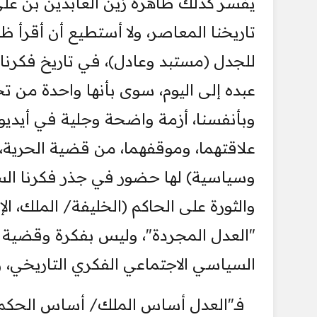
يفسر كذلك ظاهرة زين العابدين بن عل
تاريخنا المعاصر، ولا أستطيع أن أقرأ ظ
للجدل (مستبد وعادل)، في تاريخ فكرنا
عبده إلى اليوم، سوى بأنها واحدة من ت
وبأنفسنا، أزمة واضحة وجلية في أيديولو
علاقتهما، وموقفهما، من قضية الحرية،
وسياسية) لها حضور في جذر فكرنا السي
والثورة على الحاكم (الخليفة/ الملك، ا
"العدل المجردة"، وليس بفكرة وقضية 
السياسي الاجتماعي الفكري التاريخي، و
فـ"العدل أساس الملك/ أساس الحكم"، 