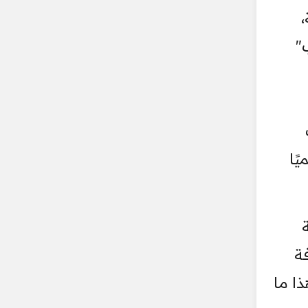
"
ًا
ة
ذا ما