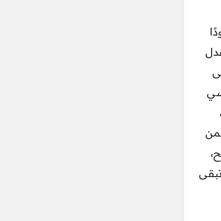
ًا
عدل
ى
سي
يمن
،
تبقى