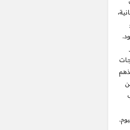
رامة إنسانية،
د.
جات
ذهم
ن
وم.