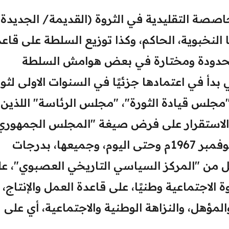
صصة التقليدية في الثروة (القديمة/ الجديدة)
النخبوية، الحاكم، وكذا توزيع السلطة على قاع
دودة ومختارة في بعض هوامش السلطة
بدأ في اعتمادها جزئيًا في السنوات الاولى لثو
ة تشكيل "مجلس قيادة الثورة"، "مجلس الرئاسة" اللذين
 الاستقرار على فرض صيغة "المجلس الجمهوري
"أصحاب الحل والعقد"، بعد انقلاب 5 نوفمبر 1967م وحتى اليوم، وجميعها، بدرجات
ل من "المركز السياسي التاريخي العصبوي"، ع
الاجتماعية وطنيًا، على قاعدة العمل والإنتاج،
لمؤهل، والنزاهة الوطنية والاجتماعية، أي على