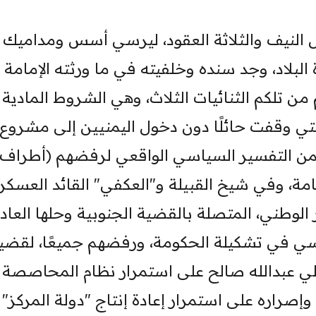
ل النيف والثلاثة العقود، ليرسي أسس ومداميك
لبلاد، وجد سنده وخلفيته في ما ورثته الإمامة
 من تلكم الثنائيات الثلاث، وهي الشروط المادية
لتي وقفت حائلًا دون دخول اليمنيين إلى مشروع ب
 يكمن التفسير السياسي الواقعي لرفضهم (أطراف
مة، وفي شيخ القبيلة و"العكفي" القائد العسكر
 الوطني، المتصلة بالقضية الجنوبية وحلها العاد
ي في تشكيلة الحكومة، ورفضهم جميعًا، لقضي
 علي عبدالله صالح على استمرار نظام المحاصصة
إصراره على استمرار إعادة إنتاج "دولة المركز"