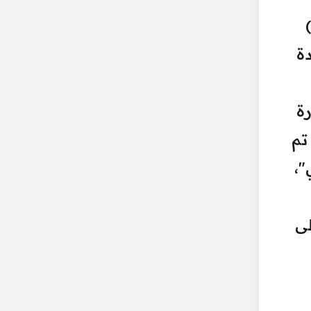
دة
رة
 تم
"،
لى