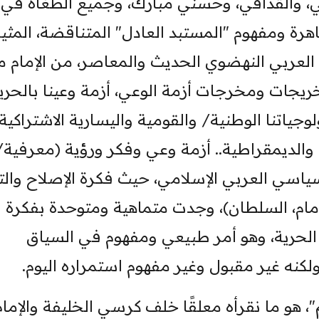
ي، والقذافي، وحسني مبارك، وجميع الطغاة في
اهرة ومفهوم "المستبد العادل" المتناقضة، المثي
 العربي النهضوي الحديث والمعاصر، من الإمام 
خريجات ومخرجات أزمة الوعي، أزمة وعينا بالحرية
جياتنا الوطنية/ والقومية واليسارية الاشتراكية
 والديمقراطية.. أزمة وعي وفكر ورؤية (معرفية/
اسي العربي الإسلامي، حيث فكرة الإصلاح والت
لإمام، السلطان)، وجدت متماهية ومتوحدة بفكرة
الحرية، وهو أمر طبيعي ومفهوم في السياق
لكنه غير مقبول وغير مفهوم استمراره اليوم.
هو ما نقرأه معلقًا خلف كرسي الخليفة والإمام