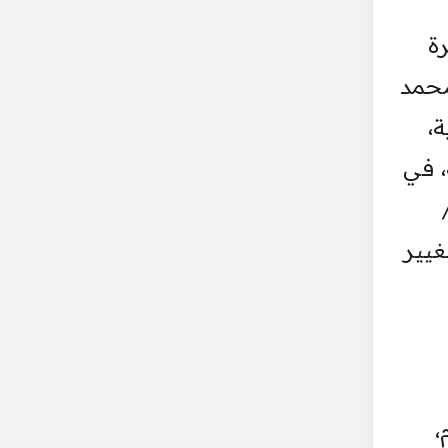
رة
محمد
،
، في
غيير
،