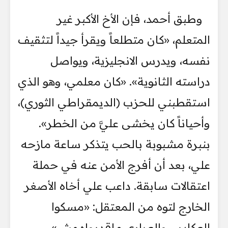
وطبق أحمد، فإن الأخ الأكبر غير
المتعلم، «كان متطلعاً ويقرأ جيداً لتثقيف
نفسه، ويدرس الانجليزية، ويواصل
دراسته الثانوية». «كان معلمي، وهو الذي
استقطبني للحزب (الديمقراطي الثوري)،
وأحياناً كان يخشى عليَّ من الخطر».
بنبرة مشبوبة بالحب يتذكر ساعة مازحه
علي، بعد أن أفرج الأمن عنه في حملة
اعتقالات سابقة. داعب علي أخاه الأصغر
الخارج لتوه من المعتقل: «مسكوا
العكابر... والعراري ماقدرولهمش».