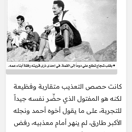
كانت حصص التعذيب متقاربة وفظيعة
لكنه هو المفتول الذي حضِّر نفسه جيداً
للتجربة، على ما يقول أخوه أحمد ونجله
الأكبر طارق، لم ينهر أمام معذبيه، رفض