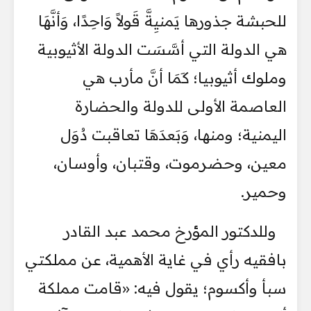
للحبشة جذورها يَمنيِةَّ قَولاً وَاحِدًا، وَأنَّهَا
هي الدولة التي أسَّسَت الدولة الأثيوبية
وملوك أثيوبيا؛ كَمَا أنَّ مأرب هي
العاصمة الأولى للدولة والحضارة
اليمنية؛ ومنها، وَبَعدَهَا تعاقبت دُوَل
معين، وحضرموت، وقتبان، وأوسان،
وحمير.
وللدكتور المؤرخ محمد عبد القادر
بافقيه رأي في غاية الأهمية، عن مملكتي
سبأ وأكسوم؛ يقول فيه: «قامت مملكة