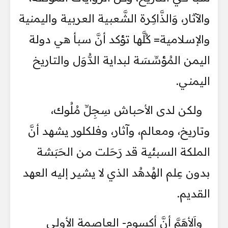
والآثار، وَالذَّاكِرة الشَّعبية العربية واليمنية
والإسلامية= كُلَّها تؤكد أنَّ سبأ هي دولة
اليمن المُؤسِّسَة لبداية الدُّوَل والتاريخ
اليمني.
ولكن لدى الأحباش سِجِلِّ مُلُوك،
وتاريخ، ومعالم، وآثار، وفلكلور يشهد أنَّ
الملكة السبئية قد رَحَلت من الحَبَشة
بدون عِلم الهُدهُد الذي لا يشير إليه العهد
القديم.
واَلأهَمَّ أنَّ أكسوم- العاصمة الأولى