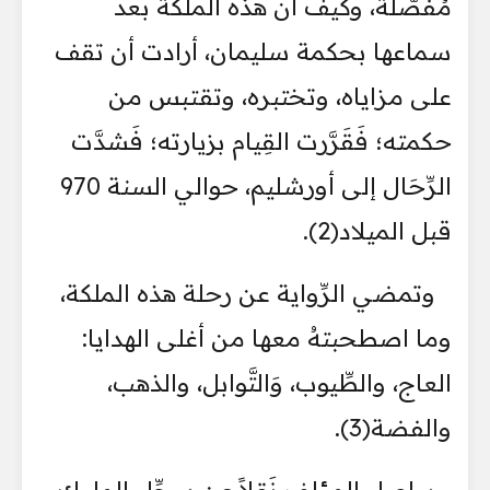
مُفَصَّلة، وكيف أنَّ هذه الملكة بعد
سماعها بحكمة سليمان، أرادت أن تقف
على مزاياه، وتختبره، وتقتبس من
حكمته؛ فَقَرَّرت القِيام بزيارته؛ فَشدَّت
الرِّحَال إلى أورشليم، حوالي السنة 970
قبل الميلاد(2).
وتمضي الرِّواية عن رحلة هذه الملكة،
وما اصطحبتهُ معها من أغلى الهدايا:
العاج، والطِّيوب، وَالتَّوابل، والذهب،
والفضة(3).
يواصل المؤلف نَقلاً عن سِجِّل الملوك