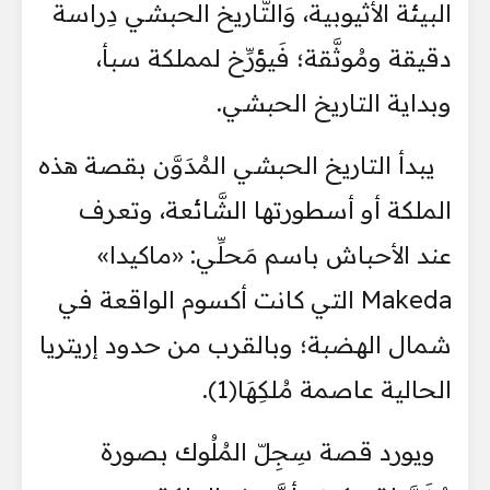
البيئة الأثيوبية، وَالتَّاريخ الحبشي دِراسة
دقيقة ومُوثَّقة؛ فَيؤرِّخ لمملكة سبأ،
وبداية التاريخ الحبشي.
يبدأ التاريخ الحبشي المُدَوَّن بقصة هذه
الملكة أو أسطورتها الشَّائعة، وتعرف
عند الأحباش باسم مَحلِّي: «ماكيدا»
Makeda التي كانت أكسوم الواقعة في
شمال الهضبة؛ وبالقرب من حدود إريتريا
الحالية عاصمة مُلكِهَا(1).
ويورد قصة سِجِلّ المُلُوك بصورة