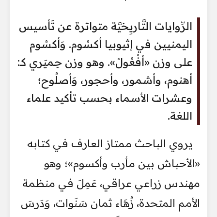
الرِّوايات التَّاريِخيَّة متواترة عن تَأسيس
اليمنيين في إثيوبيا أكسُوم. وَأكسُوم
على وزن «أفْعُولْ». وهو وزن حِميَري كـ:
أهنوم، وأشمور، وأحجور، وَأصلُوح؛
وعشرات الأسماء بحسب تأكيد علماء
اللغة.
يروي الباحث ممتاز العارف في كتابه
«الأحباش بين مأرب وأكسوم»؛ وهو
مهندس زراعي عراقي، عَمِلَ في منظمة
الأمم المتحدة، زُهَاء ثمان سَنَوات، وَدَرسَ