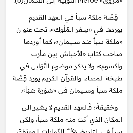
«مَروَى» Meroe النُّوبية إلى الشمال(6).
قِصَّة ملكة سبأ في العهد القديم
يوردها في «سِفر المُلُوك»، تحت عنوان
«ملكة سبأ عند سليمان»، كما أوردها
صاحب كتاب «الأحباش بين مأرب
وأكسوم»، ولا يذكر موضوع التَّوَابل في
طبخة المساء. والقرآن الكريم يورد قِصَّة
ملكة سبأ وسليمان في «سُوْرَة سَبَأ».
وَحَقيقةً؛ فَالعهد القديم لا يشير إلى
المكان الذي أتت منه ملكة سبأ، ولكن
سبأ في التاريخ، وَكُلَّ الرِّوايات الموثقة،