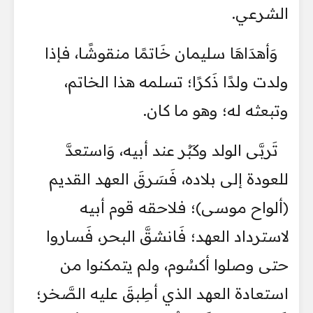
الشرعي.
وَأهدَاهَا سليمان خَاتمًا منقوشًا، فإذا
ولدت ولدًا ذَكرًا؛ تسلمه هذا الخاتم،
وتبعثه له؛ وهو ما كان.
تَربَّى الولد وكَبُر عند أبيه، وَاستعدَّ
للعودة إلى بلاده، فَسَرقَ العهد القديم
(ألواح موسى)؛ فلاحقه قوم أبيه
لاسترداد العهد؛ فَانشقَّ البحر، فَساروا
حتى وصلوا أكسُوم، ولم يتمكنوا من
استعادة العهد الذي أطِبقَ عليه الصَّخر؛