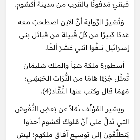
فَبقيَ مَدفونًا بالقُرب من مدينة أكسُوم.
وَتُشيرُ الرِّواية أنَّ الابن اصطحبَ معه
عَددًا كَبيرًا من كُلِّ قَبيلة من قبائل بني
إسرائيل بَلغُوا اثني عَشَرَ ألفًا.
أسطورة ملكة سَبَأ والملك سُليمَان
تُمثِّل جُزءًا هَامًا من التُّرَاث الحَبَشِي؛
مَهمَا قال وكتب عنها النُّقَّاد(4).
ويشير المُؤلِّف نَقلاً عن بَعضِ النُّقُوش
التي تَدلُّ على أنَّ مُلوكَ أكسُوم أخذوا
يَتطلَّعُون إلى توسيع آفاق ملكهم؛ لَيسَ