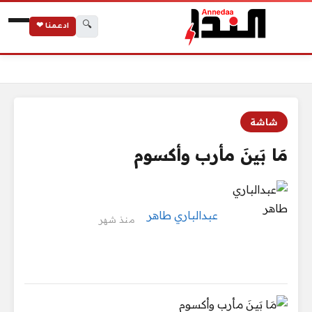
🔍
ادعمنا ❤
الرئيسية
مَا بَينَ مأرب وأكسوم
شاشة
مَا بَينَ مأرب وأكسوم
عبدالباري طاهر
منذ شهر