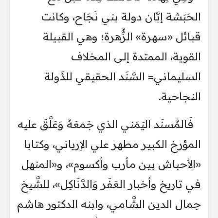
الحَبَشة إبَّان دولة بني نَجَاح، وكانت
قبائل «سهرة» الزُّهرة؛ وهي القبيلة
القوية، الممتدة إلى المخلاف
السليماني= السَّنَد الحقيقي للدَّولة
النجاحية.
فَالمُسنَد اليَمَني الذي جَمعَهُ وَعَلَّقَ عليه
المؤرخ الكبير مطهر علي الإرياني، وكتابا
«الأحباش بين مأرب وأكسوم»، و«المنهل
في تاريخ وأخبار العَفَر وَالدَّنَاكِل»، للشَّيخ
جمال الدين الشَّامي، وابنه الدكتور هاشم