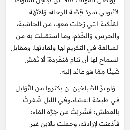
الأثيوبي سَردَ قِصَّة الرحلة، وَالأبَّهَة
المَلَكية التي رَحَلت معها، من الحاشية،
والحرس، وَالخَدَم، وما استقبلت به من
المبالغة في التكريم لها ولقادتها. ومقابل
السماح لها أن تنام مُنفَردَة،َ ألا تَمَسَّ
شَيئًا مِمَّا هو عائد إليه.
وَأوعزَ للطَّباخين أن يكثروا من التَّوَابل
في طبخة العشاء.وفي الليل شَعَرتْ
بالعطش؛ فَشَربَتْ من جَرَّة المَاء؛
فأذعنت لإرادته، وحملت بالابن غير