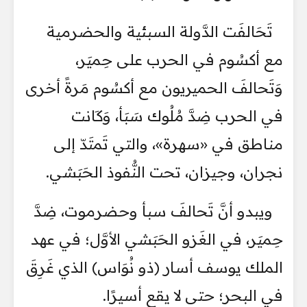
تَحَالفَت الدَّولة السبئية والحضرمية
مع أكسُوم في الحرب على حِميَر،
وَتَحالفَ الحميريون مع أكسُوم مَرةً أخرى
في الحرب ضِدَّ مُلُوك سَبَأ، وَكَانت
مناطق في «سهرة»، والتي تَمتَدّ إلى
نجران، وجيزان، تحت النُّفوذ الحَبَشي.
ويبدو أنَّ تَحالفَ سبأ وحضرموت، ضِدَّ
حِميَر، في الغَزو الحَبَشي الأوَّل؛ في عهد
الملك يوسف أسار (ذو نُوَاس) الذي غَرِقَ
في البحر؛ حتى لا يقع أسيرًا.