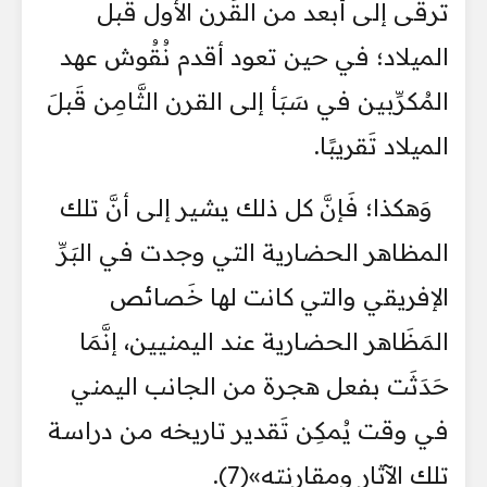
ترقى إلى أبعد من القَرن الأول قبل
الميلاد؛ في حين تعود أقدم نُقُوش عهد
المُكرِّبين في سَبَأ إلى القرن الثَّامِن قَبلَ
الميلاد تَقريبًا.
وَهكذا؛ فَإنَّ كل ذلك يشير إلى أنَّ تلك
المظاهر الحضارية التي وجدت في البَرِّ
الإفريقي والتي كانت لها خَصائص
المَظَاهر الحضارية عند اليمنيين، إنَّمَا
حَدَثَت بفعل هجرة من الجانب اليمني
في وقت يُمكِن تَقدير تاريخه من دراسة
تلك الآثار ومقارنته»(7).