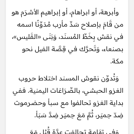
وأبرهة، أو ابراهام، أو إبراهيم الأشرَم هو
من قَامَ بإصلاح سَدِّ مأرب مُدَوِّنًا اسمه
في نقش بِخَطِّ المُسنَد، وَبَنَى «القَليس»،
بصنعاء، وَتَحرَّك في قِصَّة الفيل نحو
مكة.
وَتُدوِّن نقوش المسند اختلاط حروب
الغزو الحبشي، بالصِّرَاعَات اليمنية. ففي
بداية الغزو تحالفوا مع سبأ وحضرموت
ضِدّ حِميَر، ثُمَّ مَعَ حِميَر ضِدَّ سَبَأ.
وَفِي تِهَامة تحالفت عِدَّة قُبُل مَعَ