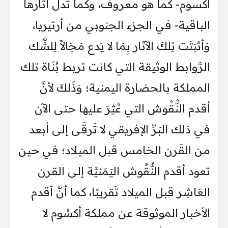
أكسوم- كما هو معروف، وكما تدل آثارها
الباقية- في الجزء الجنوبي من أرتيريا،
وَأثبَتَت تِلكَ الآثار بِمَا لا يَدع مَجَالاً لِلشَّك
الرَّوابط الوثيقة التي كانت تربط بُنَاة تلك
المملكة بالحضارة اليمنية؛ وَذَلكَ لأنَّ
أقدم النُّقُوش التي عُثِرَ عليها حتى الآن
في ذلك البَرِّ الإفريقي لا تَرقَى إلى أبعد
من القَرن الخامس قبل الميلاد؛ في حين
تعود أقدم النُّقُوش اليَمَنيَّة إلى القرن
العَاشِر قبل الميلاد تَقريبًا، كما أنَّ أقدم
الأخبار الموثوقة عن مملكة أكسُوم لا