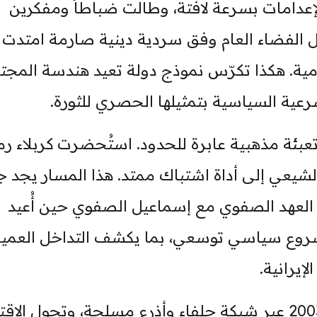
لإعدامات بسرعة لافتة، وطالت ضباطاً ومفكرين
 الفضاء العام وفق سردية دينية صارمة امتدت
يومية. هكذا تكرّس نموذج دولة تعيد هندسة المجت
عية السياسية بتمثيلها الحصري للثورة.
بئة مذهبية عابرة للحدود. استُحضرت كربلاء رمز
الشيعي إلى أداة اشتباك ممتد. هذا المسار يجد 
 العهد الصفوي مع إسماعيل الصفوي حين أُعيد
مشروع سياسي توسعي، بما يكشف التداخل العمي
إيرانية.
في العراق تراكم النفوذ الإيراني بعد 2003 عبر شبكة حلفاء وأذرع مسلحة، وتحول ا