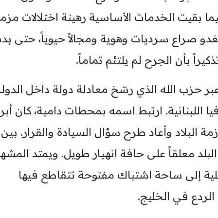
ما بقيت الخدمات الأساسية رهينة اختلالات مزمن
يغدو صراع سرديات وهوية ومجالاً حيوياً، حتى بد
راً بأن الجرح لم يلتئم تماماً.
 حزب الله الذي رسّخ معادلة دولة داخل الدولة
فيا اللبنانية. ارتبط اسمه بمحطات دامية، كان أبر
مة البلاد وأعاد طرح سؤال السيادة والقرار. بين
لد معلقاً على حافة انهيار طويل. ويمتد المشهد
لية إلى ساحة اشتباك مفتوحة تتقاطع فيها
الردع في الخليج.