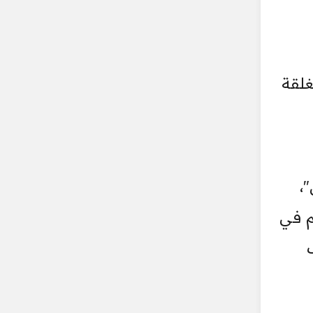
غلقة
،
م في