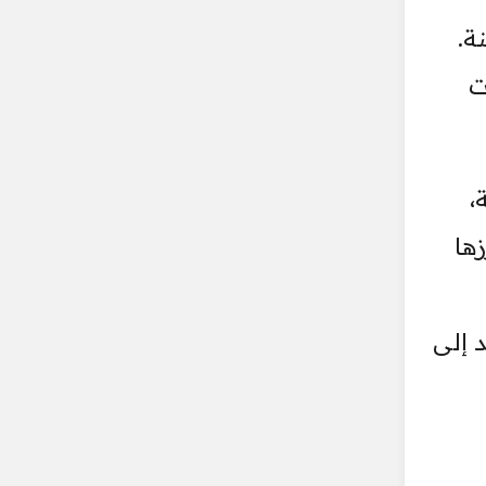
ة.
ت
،
زها
 إلى