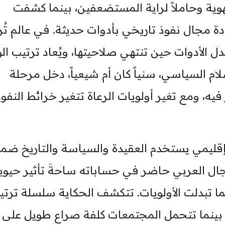
هوية وحاملاً لراية المستضعفين، بينما كشفت
ادة مجال نفوذ تاريخي بأدوات حديثة. في عالم تُ
ل الأدوات حين تنتهي صلاحيتها، ويُعاد ترتيب الو
لام السياسي، سنياً كان أم شيعياً، دخل مرحلة
ه، ومع تغير أولويات الرعاة تتغير خرائط النفوذ
1979 مشروع نفوذ إقليمي يستخدم العقيدة والسياسة والتاريخ ض
ال العربي حاضر في حساباته ساحةَ تأثير حيوية
 كلما تبدلت الأولويات. تتكشف الحكاية سلسلة ترتي
ة، بينما تتحمل المجتمعات كلفة صراع طويل على