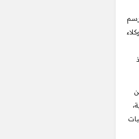
رسم
كلاء
من
،
بات