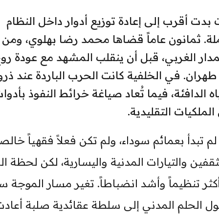
ت بدت أقرب إلى إعادة توزيع أدوار داخل النظام
لة. ثمانون عاماً قضاها محمد رضا بهلوي، ومن 
ار الغربي، قبل أن ينقلب المشهد مع عودة رو
طهران. في الخلفية كانت الحرب الباردة عند ذروت
الدافئة، فيما تُعاد صياغة خرائط النفوذ بأدوا
الملكيات التقليدية.
 تبدأ بعمائم سوداء، ولم تكن فعلاً فقهياً خالصاً
ن والتيارات المدنية واليسارية، لكن لحظة الف
ر تنظيماً وأشد انضباطاً. تغير مسار الموجة سري
ول الحلم المدني إلى سلطة عقائدية صلبة أعادت