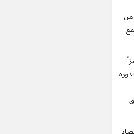
 من
مع
اً
جذوره
ق
لاقتصاد