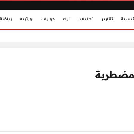
ئيسية
تقارير
تحليلات
آراء
حوارات
بورتريه
رياضة
المضطربة