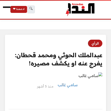
🔍
ادعمنا ❤
الرئيسية
عبدالملك الحوثي ومحمد قحطان: يفرج عنه او يكشف مصيره!
الرأي
عبدالملك الحوثي ومحمد قحطان:
يفرج عنه او يكشف مصيره!
سامي غالب
منذ 5 أشهر