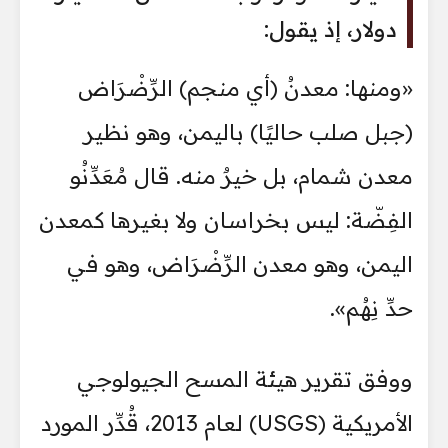
دولار، إذ يقول:
«ومنها: معدنُ (أي منجم) الرِّضْرَاض
(جبل صلب حاليًا) باليمن، وهو نظير
معدن شمام، بل خيرٌ منه. قال مُعَدِّنُو
الفِضّة: ليس بخراسان ولا بغيرها كمعدن
اليمن، وهو معدن الرِّضْرَاض، وهو في
حدِّ نِهُم».
ووفق تقرير هيئة المسح الجيولوجي
الأمريكية (USGS) لعام 2013، قُدِّر المورد