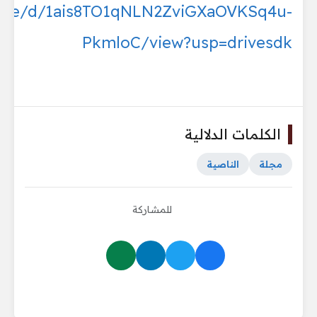
/file/d/1ais8TO1qNLN2ZviGXaOVKSq4u-
PkmloC/view?usp=drivesdk
الكلمات الدلالية
مجلة
الناصية
للمشاركة