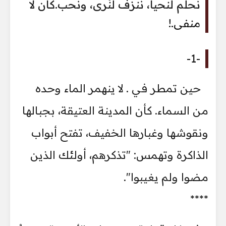
نحلم لنحيا، نُنزف لنُرى، ونحب.كأن لا
منفى.!
-1-
حين تمطر في . لا ينهمر الماء وحده
من السماء. كأن المدينة العتيقة، بجبالها
ونقوشها وغبارها الخفيف، تفتح أبواب
الذاكرة وتهمس: "تذكرهم، أولئك الذين
مضوا ولم يغيبوا".
****