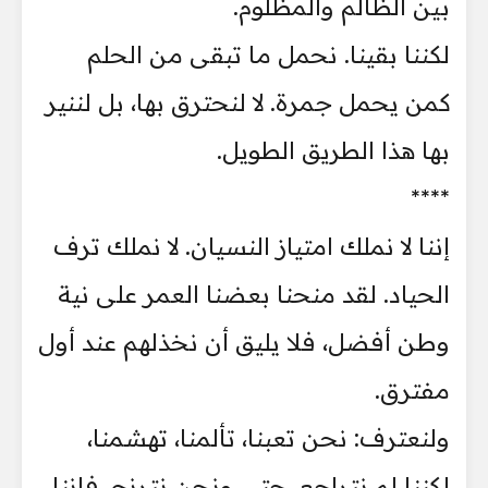
بين الظالم والمظلوم.
لكننا بقينا. نحمل ما تبقى من الحلم
كمن يحمل جمرة. لا لنحترق بها، بل لننير
بها هذا الطريق الطويل.
****
إننا لا نملك امتياز النسيان. لا نملك ترف
الحياد. لقد منحنا بعضنا العمر على نية
وطن أفضل، فلا يليق أن نخذلهم عند أول
مفترق.
ولنعترف: نحن تعبنا، تألمنا، تهشمنا،
لكننا لم نتراجع. حتى ونحن نترنح، فإننا