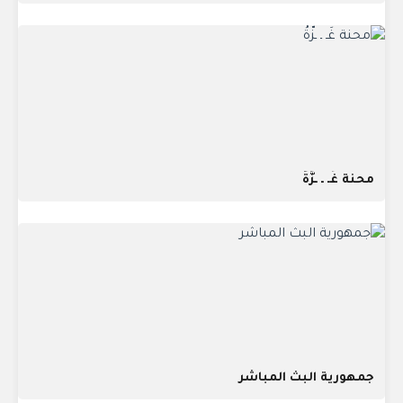
محنة غَـ ـ ـزَّةُ
جمهورية البث المباشر