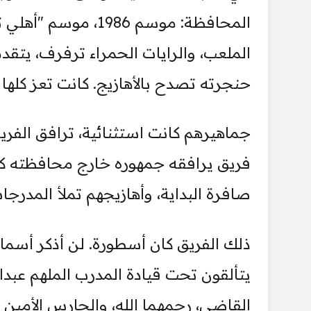
المحافظة: موسم 1986،
الملعب، والرايات الحمراء ترفرف، يتقد
حنجرته تصدح بالأهازيج. كانت تعز كلها 
جماهيرهم كانت استثنائية، ترافق الفري
فريق يرافقه جمهوره خارج محافظته كم
صافرة البداية، وأهازيجهم تملأ المدرجا
ذلك الفريق كان أسطورة. لن أذكر أسماء
يتألقون تحت قيادة المدرب الملهم عبدالل
القاضي، رحمهما الله، والحارس الأمين