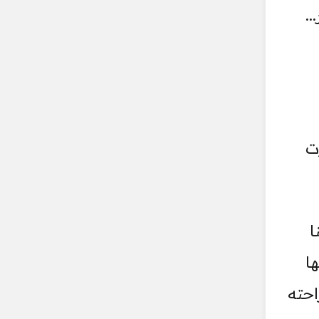
..
ت
ا
ها
احته