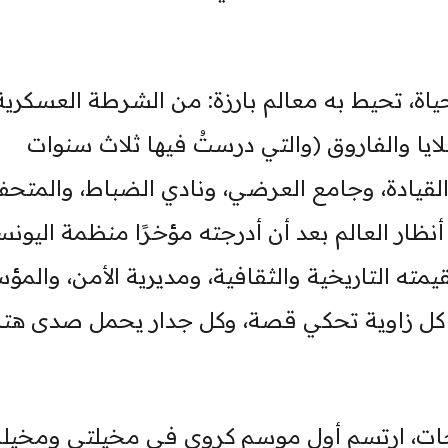
اة، تحيط به معالم بارزة: من الشرطة العسكرية،
يا والفاروق (والتي درستُ فيها ثلاث سنوات
القيادة، وجامع العرضي، ونادي الضباط، والمتح
نظار العالم بعد أن أدرجته مؤخرًا منظمة اليونس
قيمته التاريخية والثقافية، ومديرية الأمن، والم
ني). كل زاوية تحكي قصة، وكل جدار يحمل صدى هت
جات، ارتسم أول موسم كروي في مخيلتي ومخيلة