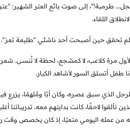
لجل... طرمبة!"، إلى صوت بائع العتر الشهير: "عتر.
انطلاق اللقاء.
لم تحقق حين أصبحت أحد ناشئي "طليعة تعز".
ول مرة كلاعب، لا كمشجع، لحظة لا تُنسى. شعر
نا طفل أتسلق السور لأشاهد الكبار.
لرجل الذي سبق عصره، وكان أبًا ومُلهمًا، يزرع فين
ين تألقوا لاحقًا، كانت بدايتهم معه. تدريباتنا أغلب
ئه من عمله اليومي متعبًا، إذ كان يخصص وقت ر