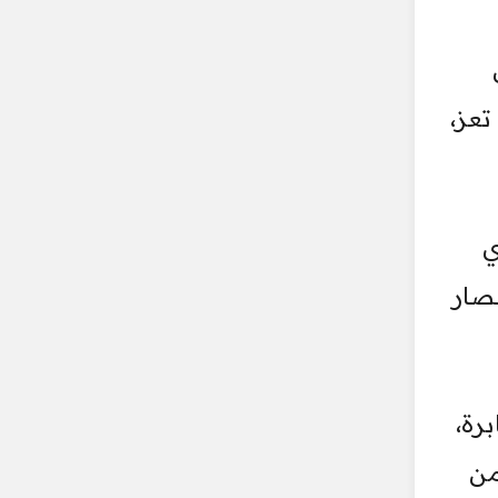
تعز،
ي
صار
رة،
من