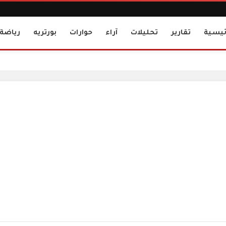
ئيسية
تقارير
تحليلات
آراء
حوارات
بورتريه
رياضة