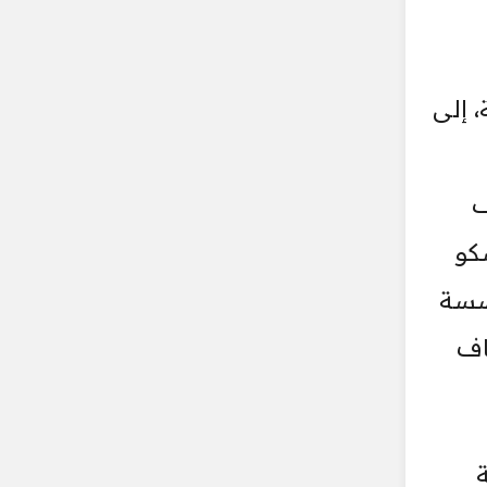
 إلى
ف
كو
ؤسسة
اف