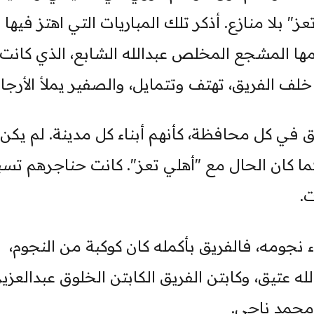
 موسم "أهلي تعز" بلا منازع. أذكر تلك المباريات التي اهتز فيها
مها المشجع المخلص عبدالله الشابع، الذي كانت
خلف الفريق، تهتف وتتمايل، والصفير يملأ الأرجاء
ق في كل محافظة، كأنهم أبناء كل مدينة. لم يكن
ا كان الحال مع "أهلي تعز". كانت حناجرهم تس
ت.
 نجومه، فالفريق بأكمله كان كوكبة من النجوم،
ه عتيق، وكابتن الفريق الكابتن الخلوق عبدالعزيز
 محمد ناجي.