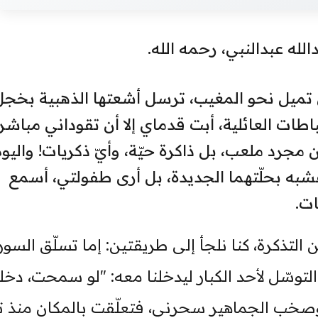
الله عبدالنبي، رحمه الله.
تميل نحو المغيب، ترسل أشعتها الذهبية بخجل
طات العائلية، أبت قدماي إلا أن تقوداني مباشر
 مجرد ملعب، بل ذاكرة حيّة، وأيّ ذكريات! واليوم
عشبه بحلّتهما الجديدة، بل أرى طفولتي، أسمع
ت.
التذكرة، كنا نلجأ إلى طريقتين: إما تسلّق السور
توسّل لأحد الكبار ليدخلنا معه: "لو سمحت، دخلن
خب الجماهير سحرني، فتعلّقت بالمكان منذ ت