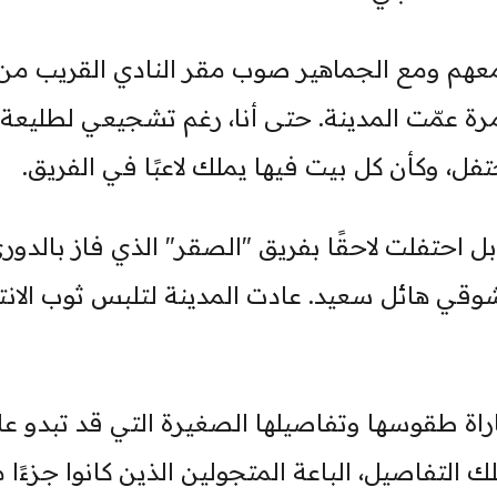
معهم ومع الجماهير صوب مقر النادي القريب من
رة عمّت المدينة. حتى أنا، رغم تشجيعي لطليعة 
ل، وكأن كل بيت فيها يملك لاعبًا في الفريق.
ل احتفلت لاحقًا بفريق "الصقر" الذي فاز بالدور
شوقي هائل سعيد. عادت المدينة لتلبس ثوب الانت
اة طقوسها وتفاصيلها الصغيرة التي قد تبدو عاب
ك التفاصيل، الباعة المتجولين الذين كانوا جزءًا 