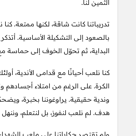
الثمين لنا.
تدريباتنا كانت شاقة، لكنها ممتعة. كنا 
بالصعود إلى التشكيلة الأساسية. أتذكر
البداية، ثم تحوّل الخوف إلى حماسة مع
كنا نلعب أحيانًا مع قدامى الأندية، أول
الكرة. على الرغم من امتلاء أجسادهم و
وندية حقيقية. يراوغوننا بخبرة، ويضحكو
هدف. لم نلعب لنفوز، بل لنتعلم، وننه
ولم تقتصر حكاياتنا على ملعب الشهداء؛ 