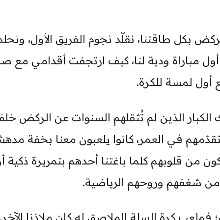
نركض بكل طاقتنا، نقلّد نجوم الفريق الأول، ونحلم
 أول مباراة ودية لنا، كيف ارتجفت أقدامي مع صا
 أول لمسة للكرة.
ئك الكبار الذين لم تُثقلهم السنوات عن الركض خل
تقدّمهم في العمر، كانوا يلعبون معنا بخفة مده
ن من قلوبهم كلما باغتنا أحدهم بتمريرة ذكية أو
ل من شغفهم وروحهم الرياضية.
فملعب كرة السلة الملاصق له كان ملاذنا الآخر.