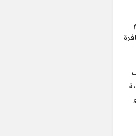
فرة
ف
شة