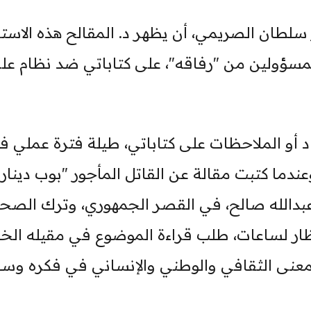
 سلطان الصريمي، أن يظهر د. المقالح هذه الاست
مسؤولين من "رفاقه"، على كتاباتي ضد نظام عل
قاد أو الملاحظات على كتاباتي، طيلة فترة عملي ف
عندما كتبت مقالة عن القاتل المأجور "بوب دينار"
 عبدالله صالح، في القصر الجمهوري، وترك الص
تظار لساعات، طلب قراءة الموضوع في مقيله ال
عنى الثقافي والوطني والإنساني في فكره وسل