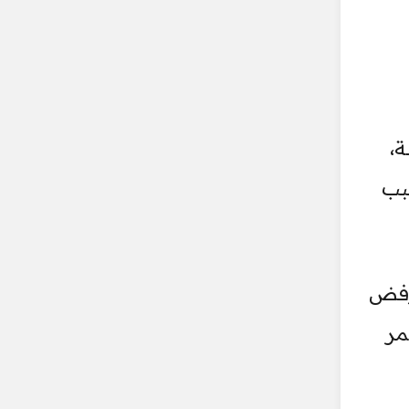
ة،
بب
نرفض
مر