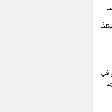
ف.
لفًا
ع في
د