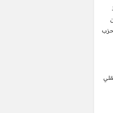
ن
 حزب
قلي