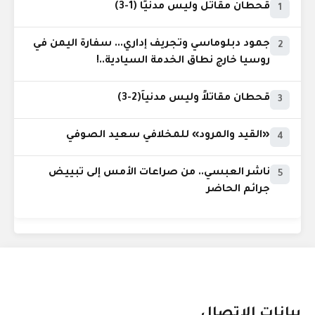
قحطان مقاتل وليس مدنيًا (1-3)
1
جمود دبلوماسي وتجريف إداري... سفارة اليمن في
2
روسيا خارج نطاق الخدمة السيادية..!
قحطان مقاتلاً وليس مدنياً(2-3)
3
«القيد والمرود» للمخلافي سعيد الصوفي
4
ناشر العبسي.. من صراعات الأمس إلى تبييض
5
جرائم الحاضر
بيانات الإتصال