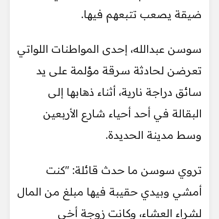
ضيقة يصعب تتبعهم فيها.
سوسن عبدالله، إحدى المواطنات اللواتي
تعرضن لحادثة سرقة مؤلمة على يد
سائق دراجة نارية، أثناء ذهابها إلى
البقالة في أحد أحياء شارع الأربعين
وسط مدينة الحديدة.
تروي سوسن ما حدث قائلة: "كنت
أمشي وبيدي حقيبة فيها مبلغ من المال
لشراء العشاء، وكانت زوجة أخي