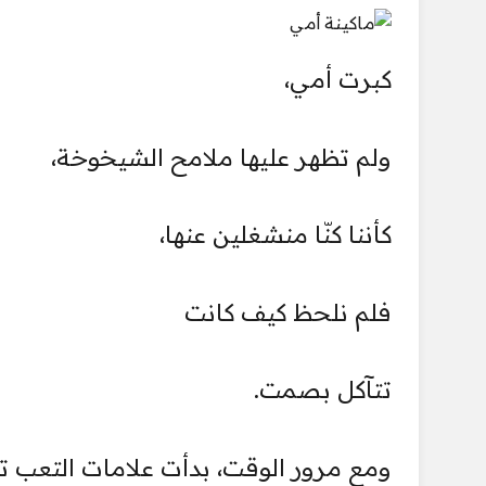
كبرت أمي،
ولم تظهر عليها ملامح الشيخوخة،
كأننا كنّا منشغلين عنها،
فلم نلحظ كيف كانت
تتآكل بصمت.
ومع مرور الوقت، بدأت علامات التعب تظ