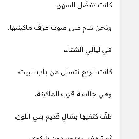
كانت تفضّل السهر،
ونحن ننام على صوت عزف ماكينتها.
في ليالي الشتاء،
كانت الريح تتسلل من باب البيت،
وهي جالسة قرب الماكينة،
تلفّ كتفيها بشالٍ قديم بني اللون،
ثم تنهض بهدوء، دون شكوى،