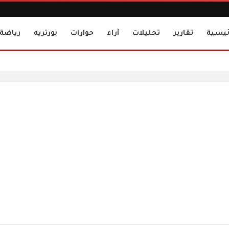
ئيسية
تقارير
تحليلات
آراء
حوارات
بورتريه
رياضة