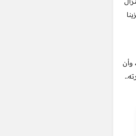
زال
ينا
 وأن
ه..