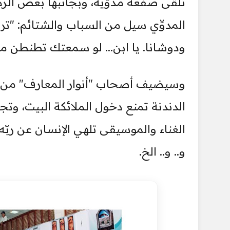
تلقى صفعة مدوّية، وبجانبها بعض الرك
المدوِّي سيل من السباب والشتائم: "تر
ودوشانا. يا ابن... لو سمعتك تطنطن مرّة
وسيضيف أصحاب "أنوار المعارف" من الخ
الدندنة تمنع دخول الملائكة البيت، وت
الغناء والموسيقى تلهي الإنسان عن ربّه 
و.. و.. الخ.