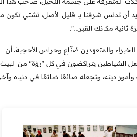
لات المتفرِّقة على جسمه النحيل، صاحب هذا الن
يد أن تدنس شرفنا يا قليل الأصل، تشتي تكون مز
 ثانية مكانك القبر...".
براء والمتعهدين صُنّاع وحراس الأحجبة، أن
جعل الشياطين يتراكضون في كل "زوّة" من البيت،
وأمور دينه، وتجعله صائعًا ضائعًا في دنياه وآخرت