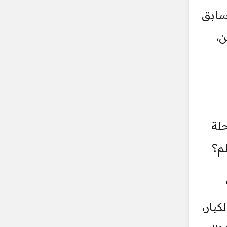
سابق
ن،
حلة
م؟
كبار،