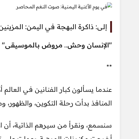
إلى: ذاكرة البهجة في اليمن: المزينين والأ
"الإنسان وحش.. مروض بالموسيقى" أ
**
عندما يسألون كبار الفنانين في العالم أك
المنافذ بدأت رحلة التكوين، والظهور، وم
سنسمع، ونقرأ من سيرهم الذاتية، أن ال
أخرجت مكنونات الموهبة وعملت على تن