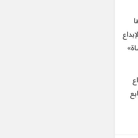
ا
بداع
اة»
ع
بع