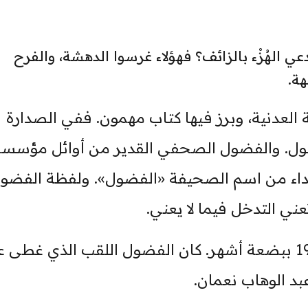
ي الهُزْء بالزائف؟ فهؤلاء غرسوا الدهشة، والفرح
ة.
العدنية، وبرز فيها كتاب مهمون. ففي الصدارة
لفضول. والفضول الصحفي القدير من أوائل مؤسس
تداء من اسم الصحيفة «الفضول». ولفظة الفضو
ي التدخل فيما لا يعني.
كان إصدار الصحيفة ردًا على نكبة 1948 ببضعة أشهر. كان الفضول اللقب الذي غط
بد الوهاب نعمان.