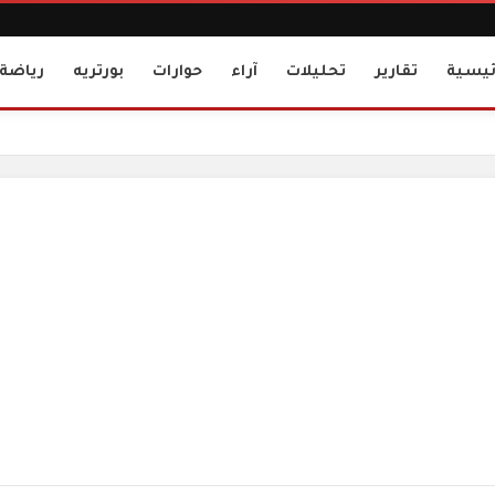
ئيسية
تقارير
تحليلات
آراء
حوارات
بورتريه
رياضة