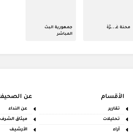
محنة غَـ ـ ـزَّةُ
جمهورية البث
المباشر
الأقسام
عن الصحيفة
تقارير
عن النداء
تحليلات
ميثاق الشرف
آراء
الأرشيف