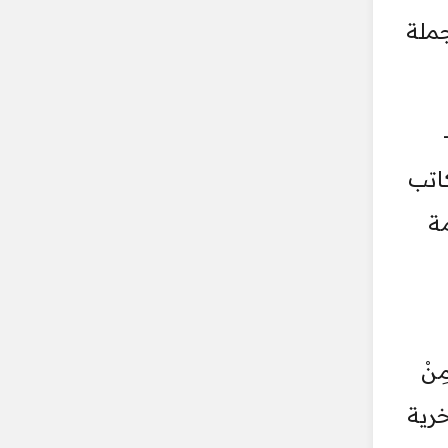
جملة
اتب
ة
نْ
خرية