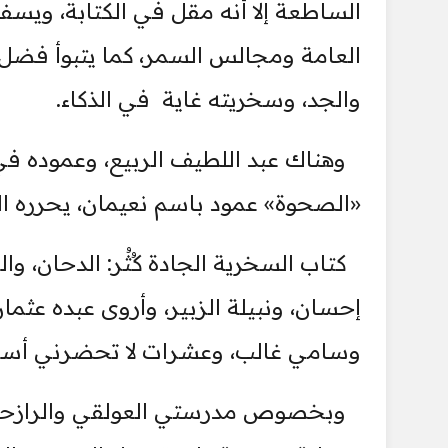
الساطعة إلا أنه مقل في الكتابة، ويسف
العامة ومجالس السمر، كما يتبوأ فضل 
والجد، وسخريته غاية في الذكاء.
وهناك عبد اللطيف الربيع، وعموده ف
«الصحوة» عمود باسم نعيمان، يحرره 
كتاب السخرية الجادة كُثُر: الدحان، 
إحسان، ونبيلة الزبير، وأروى عبده عثم
وسامي غالب، وعشرات لا تحضرني أس
وبخصوص مدرستي العولقي والرازحي ال