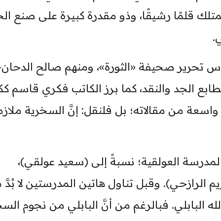
متلك قلمًا رشيقًا، وذو مقدرة كبيرة على صنع ال
.
أس تحرير صحيفة «الثورة»، ومنهم صالح الدحان-
طابع الجد والنقد، كما برز الكاتب فكري قاسم كك
سعة من مقالاته؛ بل فلنقل: إنَّ السخرية ملازم
لمدرسة العولقية؛ نسبةً إلى (سعيد عولقي)،
 الرازحي). وقبل تناول هاتين المدرستين لا بُدَّ مِ
ه البابلي. فبالرغم من أنَّ البابلي من نجوم الس