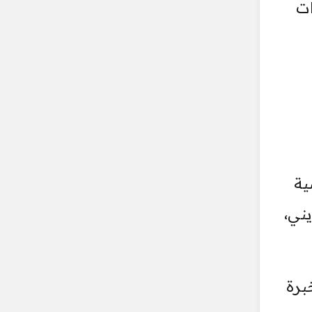
ات
ية
ني،
برة