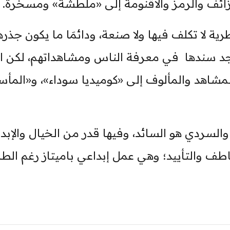
ائف والرمز والأقنومة إلى «ملطشة» ومسخرة.
رية لا تكلف فيها ولا صنعة، ودائمَا ما يكون جذره
جد سندها في معرفة الناس ومشاهداتهم، لكن الإ
مشاهد والمألوف إلى «كوميديا سوداء»، و«المأس
 والسردي هو السائد، وفيها قدر من الخيال والإبدا
عاطف والتأييد؛ وهي عمل إبداعي باميتاز رغم الطا