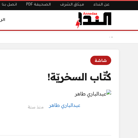
عن النداء
ميثاق الشرف
الصحيفة PDF
اتصل بنا
الر
الرئيسية
كُتّاب السخريّة!
شاشة
كُتّاب السخريّة!
عبدالباري طاهر
منذ سنة