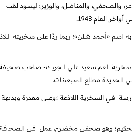
ر، والصحفي، والمناضل، والوزير؛ ليسود لقب
ر العام 1948.
 اسم «أحمد شلن»؛ ربما ردُا على سخريته اللاذ
لسخرية العم سعيد علي الجريك- صاحب صحيفة
 الحديدة مطلع السبعينات.
سة في السخرية اللاذعة ؛وعلى مقدرة وبديهة
الحكيم؛ وهو صحفي مخضرم، عمل في الصحافة