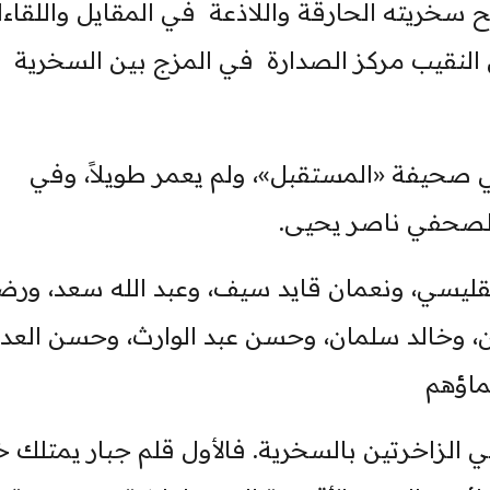
ح سخريته الحارقة واللاذعة في المقايل واللقاء
النقيب مركز الصدارة في المزج بين السخرية
ي صحيفة «المستقبل»، ولم يعمر طويلاً، وفي
الصحفي ناصر يحيى.
والقليسي، ونعمان قايد سيف، وعبد الله سعد، ورض
ان، وخالد سلمان، وحسن عبد الوارث، وحسن العدي
ماؤهم
زاخرتين بالسخرية. فالأول قلم جبار يمتلك خ