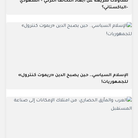
تساؤلات سريعة عن أبعاد التحالف التركي - السعودي
-الباكستاني؟
الإسلام السياسي.. حين يصبح الدين «ريموت كنترول»
للجمهوريات!