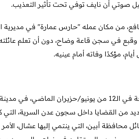
سجيل صوتي أن نايف توفي تحت تأثير التعذيب.
افع، من مكان عمله "حارس عمارة" في مديرية ال
عدن، في نوفمبر/تشرين الثاني 2016، وقبع في سجن قاعة وضاح، دون أن تعلم عائل
ام، مؤكدًا وفاته أمام عينيه.
قضية عشال الجعدني، الذي تم اختطافة في الـ12 من يونيو/حزيران الماضي، في مدينة
 من القضايا داخل سجون عدن السرية، التي ك
ئل محافظة أبين، التي ينتمي إليها عشال، الأمر 