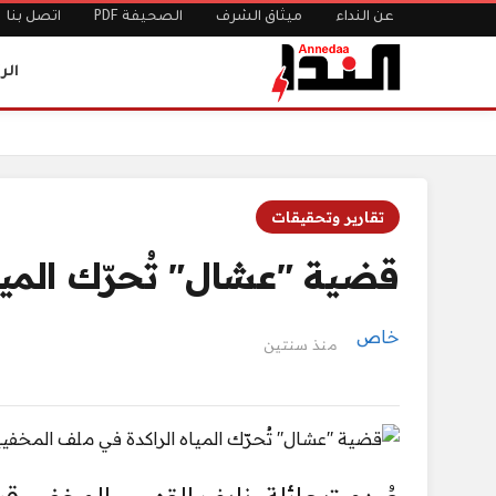
عن النداء
ميثاق الشرف
الصحيفة PDF
اتصل بنا
الر
الرئيسية
قضية "عشال" تُحرّك المياه الراكدة في ملف المخفيين قسرًا
تقارير وتحقيقات
قضية "عشال" تُحرّك الميا
خاص
منذ سنتين