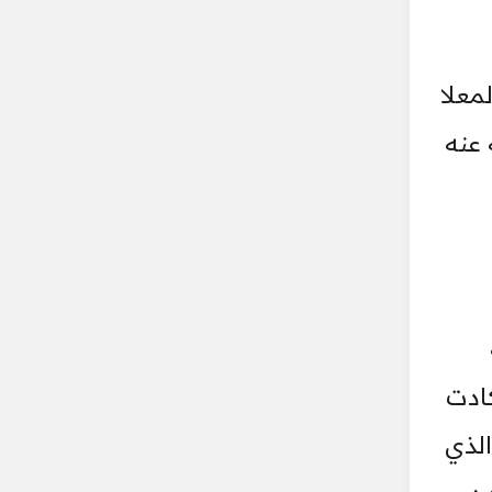
معلا
ته عنه
ادت
الذي