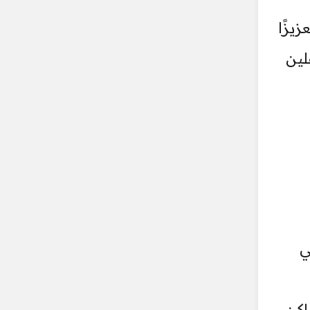
يزًا
لين
ي
اكن