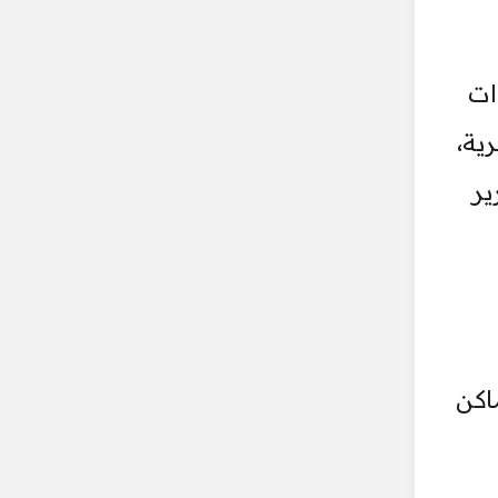
ات
ية،
ير
اكن