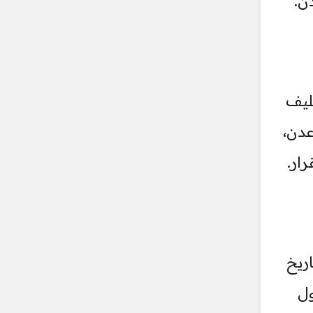
ن.
ليف
عدن،
ار.
ريخ
ول