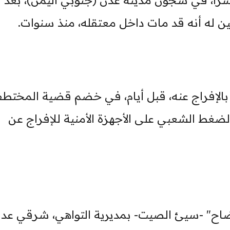
رًا، في سجون مدينة عدن (جنوبي اليمن)، بعد أ
ين له أنه قد مات داخل معتقله، منذ سنوات.
ت بالإفراج عنه، قبل أيام، في خضم قضية المختط
ضغط الشعبي على الأجهزة الأمنية للإفراج عن
اح" -سيئ الصيت- بمديرية التواهي، شرقي عدن