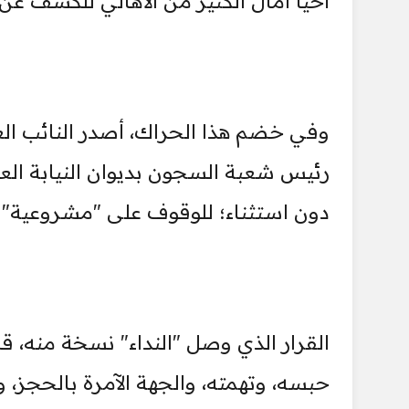
أحيا آمال الكثير من الأهالي للكشف ع
وفي خضم هذا الحراك، أصدر النائب الع
رئيس شعبة السجون بديوان النيابة العا
دون استثناء؛ للوقوف على "مشروعية" ا
القرار الذي وصل "النداء" نسخة منه، ق
حبسه، وتهمته، والجهة الآمرة بالحجز، 