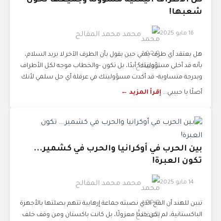
‏كل الأطراف اليمنية مسؤولة وجميعها تخون
شعبها!
16 مايو 2025
محمد محمد المقالح
هل يعتقد أي طرف يمني حين يقول بأن الطرف الآخر لا يريد السلام،
بأنه قد أخلى مسؤوليته؟ أبدًا، بل تكون -والخطاب موجه لكل الأطراف
وبدرجة متساوية- قد أكدت مسؤوليتك في عرقلة أي حل سلمي لأنك
أصلًا يا حبيبي...
إقرأ المزيد ←
بين الحرب في أوكرانيا والحرب في كشمير...
تكون العبرة!
14 مايو 2025
محمد محمد المقالح
تبين للهند أن الفخ الذي نصبته جماعة إرهابية تتهم بصلتها بالأجهزة
الباكستانية، لم يكن حدثًا معزولًا، بل كانت باكستان ومن وقف خلف