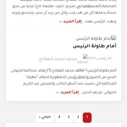
إهانة حاشد محمد محمد المقالح أصبحت قبيلة حاشد بفروعها
المختلفة (العصيمات -بني صريم -خارف -ظليمة -الخ) عبارة عن بندق
صدئة يحملها كل من هب ودب وكل من يريد أن يحزب ويتبندق ويرعد
ويهدد. الرئيس يهدد...
إقرأ المزيد ←
أمام طاولة الرئيس
24 نوفمبر 2007
محمد محمد المقالح
أمام طاولة الرئيس - محمد محمد المقالح (1) إيقاف محاكمة الخيواني
اصبح من الضروري تدخل رئيس الجمهورية لايقاف "مهزلة "
المحاكمة التي نصبت منذ أشهر للكاتب والصحفي عبد الكريم
الخيواني. لم يعد الجدل...
إقرأ المزيد ←
1
2
3
4
التالي ›