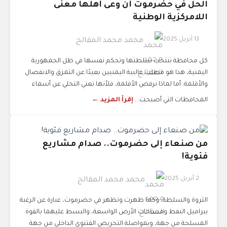
الحل في حضرموت أن وعى أهلها معنى
اللامركزية الوطنية
13 أبريل 2025
محمد محمد المقالح
كل محافظة تنتخب سلطتها وتحكم نفسها في ظل الجمهورية
اليمنية، هذا هو مطلب غالبية اليمنيين بعيدًا عن التمزق والانفصال
والأقلمة. أما لماذا نرفض الأقلمة، فلأنها تعني التخلي عن أسماء
المحافظات التي أصبحت...
إقرأ المزيد ←
من صنعاء إلى حضرموت.. صدام مشاريع
فئوية!
2 أبريل 2025
محمد محمد المقالح
الثروة والسلطة، وكما ظهرت وتظهر في حضرموت، عبارة عن الرغبة
ببراميل النفط ومساحات الأرض الواسعة، والبسط عليهما بالقوة
المسلحة من جهة، وبمواصلة التحريض الفتنوي الداخلي من جهة