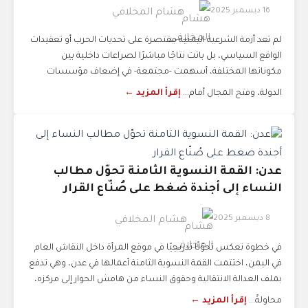
16 ديسمبر 2025
هشام المخلافي
لم تعد أزمة الشرعية اليمنية مقتصرة على تحديات الحرب أو تعقيدات
الواقع السياسي، بل باتت نتاجًا مباشرًا لصراعات داخلية بين
مكوناتها المختلفة، أسهمت -مجتمعة- في إضعاف مؤسسات
الدولة، وفتح المجال أمام...
إقرأ المزيد ←
عدن: القمة النسوية الثامنة تحوّل مطالب
النساء إلى أجندة ضغط على صُنّاع القرار
8 ديسمبر 2025
هشام المخلافي
في خطوة تعكس تحوّلًا تدريجيًا في موقع المرأة داخل النقاش العام
في اليمن، اختتمت القمة النسوية الثامنة أعمالها في عدن، وهي تدفع
بملف العدالة الانتقالية وحقوق النساء من هامش الحوار إلى مركزه،
محاولةً...
إقرأ المزيد ←