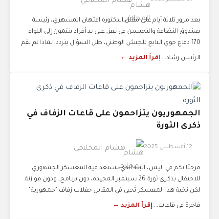
هشام المخلافي
بعد مرور ثلاثة أيام على مقتل الدكتورة افتهان المشهري، رئيسة
صندوق النظافة والتحسين في تعز، على يد أفراد ينتمون إلى اللواء
170 دفاع جوي التابع للجيش الوطني، ظل السؤال يتردد: لماذا لم يقم
الرئيس رشاد...
إقرأ المزيد ←
الجمهوريون يتزاحمون على قاعات الزفاف في
ذكرى الثورة
12 أغسطس 2025
هشام المخلافي
مرحبًا بكم في اليمن، البلد الذي يستعد فيه المعسكر الجمهوري
للاحتفال بذكرى ثورة 26 سبتمبر المجيدة، دون برنامج، ودون موازنة.
لكن نخبة هذا المعسكر تُحيي في المقابل حفلات زفاف "جمهورية"
فاخرة في قاعات...
إقرأ المزيد ←