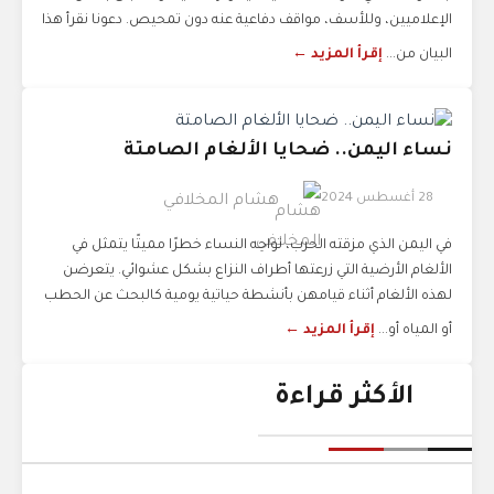
الإعلاميين، وللأسف، مواقف دفاعية عنه دون تمحيص. دعونا نقرأ هذا
البيان من...
إقرأ المزيد ←
نساء اليمن.. ضحايا الألغام الصامتة
28 أغسطس 2024
هشام المخلافي
في اليمن الذي مزقته الحرب، تواجه النساء خطرًا مميتًا يتمثل في
الألغام الأرضية التي زرعتها أطراف النزاع بشكل عشوائي. يتعرضن
لهذه الألغام أثناء قيامهن بأنشطة حياتية يومية كالبحث عن الحطب
أو المياه أو...
إقرأ المزيد ←
الأكثر قراءة