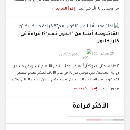
فموضوعة الفن مجسداً في أحد رواده. كتبته بقلم من روحي وقطعة
من وجداني. يا الله كم أحب...
إقرأ المزيد ←
القاتلوجيا: أيننا من "الكون نغم"؟! قراءة في
كاريكاتور
25 فبراير 2024
أروى عثمان
"لطالما حثني جدي على العزف يوميًا، لتبقى الأنغام تسري في جسدي
رواية "المدينة"، دين كونتز، ص10 في عام 2018، انتشر فيديو قصير
لمجموعة من الفنانين الكويتيين، من بينهم الفنان حسن البلام، وهم
يؤدون أغنية...
إقرأ المزيد ←
الأكثر قراءة