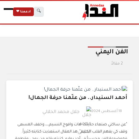
🔍
ادعمنا ❤
الرئيسية
الوسوم
الفن اليمني
الفن اليمني
2 مقالاً
أحمد السنيدار.. من علّمنا حرفة الجمال!
18 أغسطس 2024
جلال محمد الحلالي
"عن ساكني صنعاء حديثك هات وافوج النسيم،،، وخفف المسعى
وقف كي يفهم القلب الكليم". هذ المقال استعذبت كتابته كثيراً.