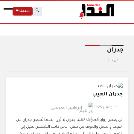
🔍
ادعمنا ❤
الرئيسية
الوسوم
جدران
جدران
1 مقالاً
جدران العيب
18 نوفمبر 2025
إبراهيم العبسي
في بعض زوايا الحارات، تنشأ جدران لا تُرى، لكنها تُشعر. جدران من
العيب والخجل والخوف من نظرة الآخر. كانت الشمس تميل إلى