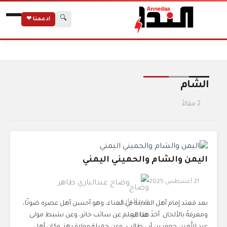
🔍
ادعمنا ❤
الرئيسية
الوسوم
الشام
الشام
2 مقالاً
اليمن والشام والحميني اليمني
21 أغسطس 2025
وضاح عبدالباري طاهر
يعد مَعبَد إمام أهل المدينة في الغناء، وهو أحسن أهل عصره صَوتًا،
ومعرفةً بالألحان. أخذَ هذا العلم عن سائب خاثر، وعن نشيط مولى