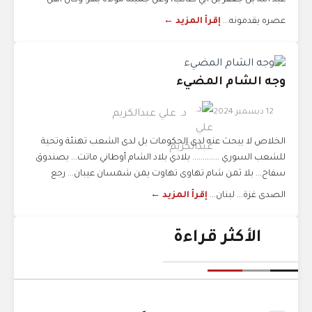
عبد الله بن جعفر بن أبي طالب، وعن جميلة مولاة بهز. وكان أهل
عصره يقدمونه...
إقرأ المزيد ←
وجه الشام المضيء
12 ديسمبر 2024
د. علي عبدالكريم
الخلاص لا يبحث عنه لدى الحكومات بل لدى الشعب تهنئة وتحية
للشعب السوري ............. بلادي بلاد الشام أوطاني ماتت... بصندوق
سفاح... بلا ثمن شام تهاوى تهاوت يمن شمسان عيبان... رجع
الصدى غزة... لبنان...
إقرأ المزيد ←
الأكثر قراءة