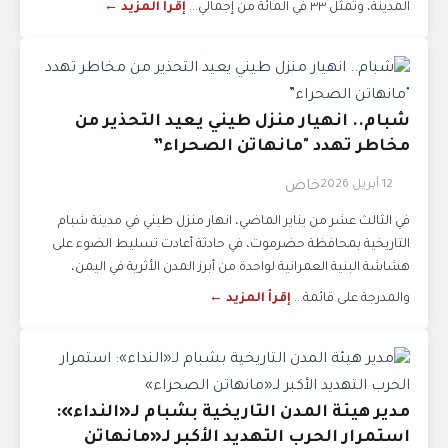
المدينة، وتمثل ٣٣ في المائة من إجمالي...
إقرأ المزيد ←
شبام.. انهيار منزل طيني يعيد التحذير من
مخاطر تهدد "مانهاتن الصحراء”
12 أبريل 2026
خاص
في الثالث عشر من يناير الماضي، انهار منزل طيني في مدينة شبام
التاريخية بمحافظة حضرموت، في حادثة أعادت تسليط الضوء على
هشاشة البنية العمرانية لواحدة من أبرز المدن الأثرية في اليمن،
والمدرجة على قائمة...
إقرأ المزيد ←
مدير هيئة المدن التاريخية بشبام لـ«النداء»:
استمرار الحرب التهديد الأكبر لـ«مانهاتن