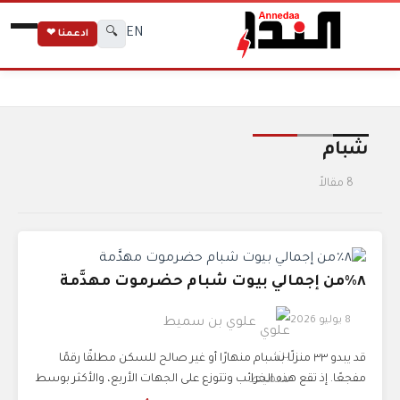
EN
🔍
ادعمنا ❤
الرئيسية
الوسوم
شبام
شبام
8 مقالاً
٨٪من إجمالي بيوت شبام حضرموت مهدَّمة
8 يوليو 2026
علوي بن سميط
قد يبدو ٣٣ منزلًا بشبام منهارًا أو غير صالح للسكن مطلقًا رقمًا
مفجعًا. إذ تقع هذه الخرائب وتتوزع على الجهات الأربع، والأكثر بوسط