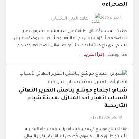
الصحراء»
4 فبراير 2026
علاء الدين الشلالي
تعدّدت المسميات التي أُطلقت على مدينة شبام حضرموت عبر
تاريخها؛ فحينًا عُرفت بـ«شبام العالية»، وحينًا آخر بـ«الروضة»، غير أن
الاسم الذي ذاع صيتها به عالميًا هو «مانهاتن الصحراء». وقد جاء
هذا الوصف...
إقرأ المزيد ←
شبام: اجتماع موسّع يناقش التقرير النهائي
لأسباب انهيار أحد المنازل بمدينة شبام
التاريخية
18 يناير 2026
النداء
عُقد اجتماع موسع في مديرية شبام برئاسة مدير عام المديرية
الأستاذ طارق طالب فلهوم، خُصص لمناقشة التقرير النهائي