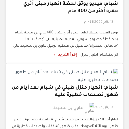
شبام: فيديو يوثق لحظة انهيار مبنى أثري
عمره أكثر من 400 عام
13 يناير 2026
النداء
يوثق الفيديو لحظة انهيار مبنى أثري عمره 400 عام، في مدينة شبام
بمحافظة حضرموت، وهي المدينة الطينية التي توصف بأنها
"مانهاتن الصحراء".تفاصيل في تغطية الزميل علوي بن سميط على
الرابطشبام: انهيار منزل...
إقرأ المزيد ←
شبام: انهيار منزل طيني في شبام بعد أيام من
ظهور تصدعات خطيرة عليه
13 يناير 2026
علوي بن سميط
انهار أحد المنازل الطينية في مدينة شبام بمحافظة حضرموت قبيل
ظهر اليوم الثلاثاء، وذلك عقب ظهور تشققات وتصدعات خطيرة في