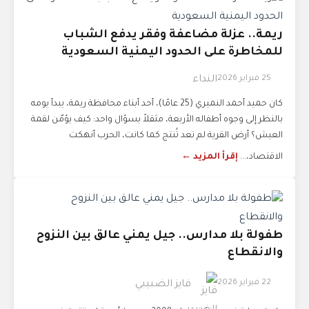
ريمة.. عزلة مضاعفة وفقر يدفع الشباب
للمخاطرة على الحدود اليمنية السعودية
25 فبراير 2026
النداء
كان حميد أحمد النميري (25 عامًا)، أحد أبناء محافظة ريمة، يبدأ يومه
بالنظر إلى وجوه أطفاله الأربعة، مثقلاً بسؤال واحد: كيف يؤمّن لقمة
العيش؟ أرض القرية لم تعد تُنتج كما كانت، الحرب أنهكت
الاقتصاد،...
إقرأ المزيد ←
طفولة بلا مدارس.. جيل يمني عالق بين النزوح
والانقطاع
22 فبراير 2026
فايز الضبيبي