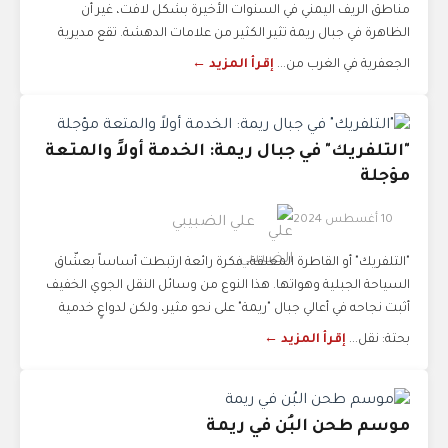
مناطق الريف اليمني في السنوات الأخيرة بشكل لافت، غير أن
الظاهرة في جبال ريمة تثير الكثير من علامات الدهشة. تقع مديرية
الجعفرية في الغرب من...
إقرأ المزيد ←
"التلفريك" في جبال ريمة: الخدمة أولاً والمتعة
مؤجلة
10 أغسطس 2024
علي الضبيبي
"التلفريك" أو القاطرة المعلقة، فكرة رائعة ارتبطت أساساً بعشّاق
السياحة الجبلية وهواتها. هذا النوع من وسائل النقل الجوي الخفيف
أثبت نجاحه في أعالي جبال "ريمة" على نحو مثير، ولكن لدواعٍ خدمية
بحتة: نقل...
إقرأ المزيد ←
موسم طحن البُن في ريمة