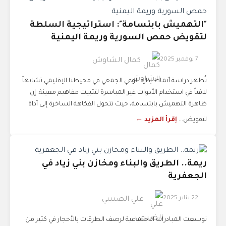
"التهميش بابتسامة": استراتيجية السلطة
لتقويض حمص السورية وريمة اليمنية
7 نوفمبر 2025
كمال الشاوش
تُظهر دراسة أنماط إدارة الوعي الجمعي في محيطنا الإقليمي تشابهاً
لافتاً في استخدام الأدوات غير المباشرة لتثبيت مفاهيم معينة. إن
ظاهرة التهميش بابتسامة، حيث تتحول الفكاهة الساخرة إلى أداة
لتقويض...
إقرأ المزيد ←
ريمة.. الطريق والبناء ومخازن بني زياد في
الجعفرية
22 يناير 2025
علي الضبيبي
توسعت المبادرات الاجتماعية لرصف الطرقات بالأحجار في كثير من