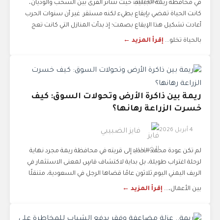
في محافظة ريمة الجبلية، حيث تتناثر القرى بين السحب والوديان،
كانت الحياة تمضي بإيقاع بطيء لكنه مستقر. غير أن سنوات الحرب
أعادت تشكيل هذا الإيقاع بصمت؛ إذ بدأت المنازل التي كانت تعج
بالحياة تخلو...
إقرأ المزيد ←
ريمة بين ذاكرة الأرض وتحولات السوق: كيف
خسرت الزراعة رهانها؟
4 أبريل 2026
فايز الضبيبي
لم تكن عودة محمد الحداد إلى قريته في محافظة ريمة مجرد نهاية
لرحلة اغتراب طويلة، بل بداية لاكتشاف قاسٍ لمعنى الاستثمار في
الريف اليمني اليوم.ثلاثون عامًا قضاها الرجل في السعودية، متنقلًا
بين الأعمال،...
إقرأ المزيد ←