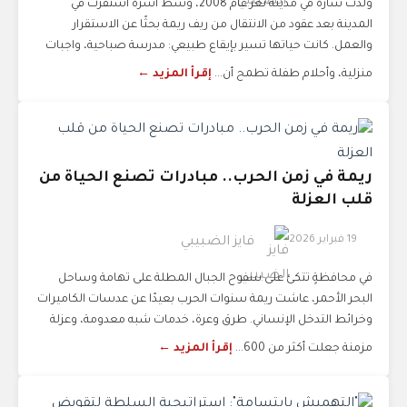
ولدت سارة في مدينة تعز عام 2008، وسط أسرة استقرت في
المدينة بعد عقود من الانتقال من ريف ريمة بحثًا عن الاستقرار
والعمل. كانت حياتها تسير بإيقاع طبيعي: مدرسة صباحية، واجبات
منزلية، وأحلام طفلة تطمح أن...
إقرأ المزيد ←
ريمة في زمن الحرب.. مبادرات تصنع الحياة من
قلب العزلة
19 فبراير 2026
فايز الضبيبي
في محافظةٍ تتكئ على سفوح الجبال المطلة على تهامة وساحل
البحر الأحمر، عاشت ريمة سنوات الحرب بعيدًا عن عدسات الكاميرات
وخرائط التدخل الإنساني. طرق وعرة، خدمات شبه معدومة، وعزلة
مزمنة جعلت أكثر من 600...
إقرأ المزيد ←