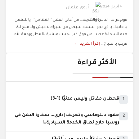
4 أبريل 2024
أروى عثمان
فوتوغراف: الناس والمدينة... من أغاني العمل " المهاجل" : يا شمس
يا حادية.. يا ذي بجو السماء سبحان من سيرك لا عيش ولا ملح لك
هذه السحابة عجيب من فوق قبر الحبيب مبشرة بالمطر ورحمة الله
قريب يا صباح...
إقرأ المزيد ←
الأكثر قراءة
قحطان مقاتل وليس مدنيًا (1-3)
1
جمود دبلوماسي وتجريف إداري... سفارة اليمن في
2
روسيا خارج نطاق الخدمة السيادية..!