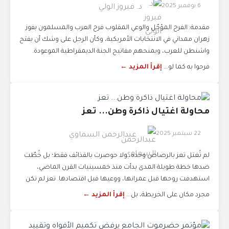
6 نوفمبر 2025
د. فيروز الولي
مقدمة: الفرح المؤجّل والوعي المقلوب فرح العرب والمسلمون بفوز
زهران ممداني في الانتخابات الأمريكية، وكأن الرجل على وشك أن يفتح
واشنطن للعرب، ويمنحهم مفاتيح الجنة الديمقراطية الموعودة.
فرحوا به كما لو...
إقرأ المزيد ←
محاولة اغتيال ذاكرة وطن... تعز
22 سبتمبر 2025
عبدالرحمن السماوي
لم تُغتل تعز بالرصاص وحده، ولا حوصرت بالقذائف فقط؛ بل خُطّت
ضدها خطة طويلة المدى بدأت منذ خمسينيات القرن الماضي،
استهدفت روحها قبل عمرانها، ووعيها قبل اقتصادها. تعز لم تكن
مجرد مكان على الخريطة، بل...
إقرأ المزيد ←