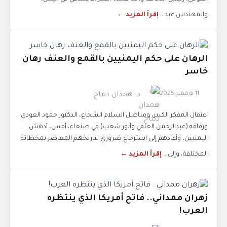
والمهندس عبد...
إقرأ المزيد ←
الرهان على حكم اليمنيين بالقمع والعنف رهان
خاسر
11 نوفمبر 2025
د. همدان دماج
اعتقال المفكر الكبير، ومناضل السلام الشجاع، الدكتور حمود العودي
ورفاقه (عبدالرحمن العلفي وأنور شعب) في صنعاء، أمس، أدهش
اليمنيين، وأعادهم إلى استرجاع ضروري لتاريخهم المعاصر بمحطاته
المختلفة، وإلى...
إقرأ المزيد ←
زهران ممداني.. فاتح أمريكا الذي ينتظره
العرب!