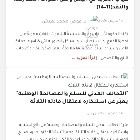
والنقد(11–14)
15 مارس 2026
د. عوض محمد يعيش
تكبّد الحكوماتُ الفاسدةُ والمستبدةُ الشعوبَ نفقاتٍ مهولةً على
أجهزة القمع، والاستخبارات، والهياكل الصورية التي ظاهرها حماية
الأمن وسيادة البلاد، وحقيقتها ملاحقةُ المعارضة والنقاد وأصحاب
الرأي والتلصص...
إقرأ المزيد ←
"التحالف المدني للسلم والمصالحة الوطنية"
يعبّر عن استنكاره لاعتقال قادته الثلاثة
14 نوفمبر 2025
النداء
عبّر "التحالف المدني للسلم والمصالحة الوطنية" عن بالغ استيائه
واستنكاره لاعتقال قادته الثلاثة، وهم الأستاذ الدكتور حمود صالح
العودي، رئيس التحالف وأحد أعمدة الفكر الاجتماعي في اليمن،