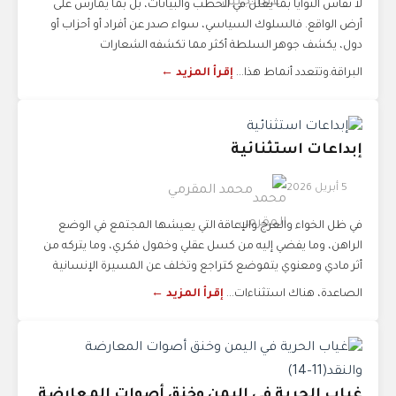
لا تُقاس النوايا بما يُعلن في الخطب والبيانات، بل بما يُمارَس على
أرض الواقع. فالسلوك السياسي، سواء صدر عن أفراد أو أحزاب أو
دول، يكشف جوهر السلطة أكثر مما تكشفه الشعارات
البراقة.وتتعدد أنماط هذا...
إقرأ المزيد ←
إبداعات استثنائية
5 أبريل 2026
محمد المقرمي
في ظل الخواء والعرج والإعاقة التي يعيشها المجتمع في الوضع
الراهن، وما يفضي إليه من كسل عقلي وخمول فكري، وما يتركه من
أثر مادي ومعنوي يتموضع كتراجع وتخلف عن المسيرة الإنسانية
الصاعدة، هناك استثناءات...
إقرأ المزيد ←
غياب الحرية في اليمن وخنق أصوات المعارضة