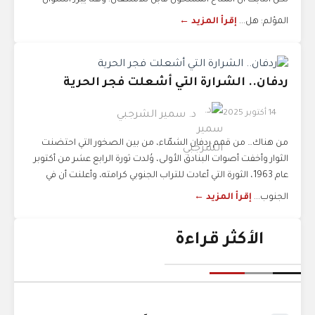
لكن الثابت أن المناخ المشحون قابل للاشتعال. وهنا يبرز السؤال
المؤلم: هل...
إقرأ المزيد ←
ردفان.. الشرارة التي أشعلت فجر الحرية
14 أكتوبر 2025
د. سمير الشرجبي
من هناك… من قمم ردفان الشمّاء، من بين الصخور التي احتضنت
الثوار وأخفت أصوات البنادق الأولى، وُلدت ثورة الرابع عشر من أكتوبر
عام 1963، الثورة التي أعادت للتراب الجنوبي كرامته، وأعلنت أن في
الجنوب...
إقرأ المزيد ←
الأكثر قراءة