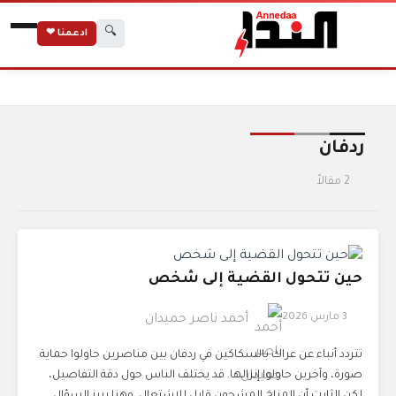
🔍
ادعمنا ❤
الرئيسية
الوسوم
ردفان
ردفان
2 مقالاً
حين تتحول القضية إلى شخص
3 مارس 2026
أحمد ناصر حميدان
تتردد أنباء عن عراك بالسكاكين في ردفان بين مناصرين حاولوا حماية
صورة، وآخرين حاولوا إنزالها. قد يختلف الناس حول دقة التفاصيل،