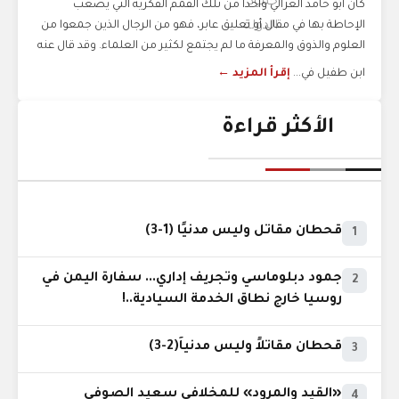
كان أبو حامد الغزالي واحدًا من تلك القمم الفكرية التي يصعب
الإحاطة بها في مقال أو تعليق عابر، فهو من الرجال الذين جمعوا من
العلوم والذوق والمعرفة ما لم يجتمع لكثير من العلماء. وقد قال عنه
ابن طفيل في...
إقرأ المزيد ←
الأكثر قراءة
قحطان مقاتل وليس مدنيًا (1-3)
1
جمود دبلوماسي وتجريف إداري... سفارة اليمن في
2
روسيا خارج نطاق الخدمة السيادية..!
قحطان مقاتلاً وليس مدنياً(2-3)
3
«القيد والمرود» للمخلافي سعيد الصوفي
4