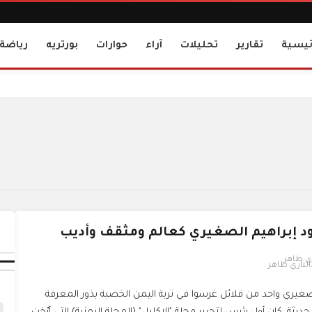
ئيسية
تقارير
تحليلات
آراء
حوارات
بورتريه
رياضة
ود إبراهيم الصغيري كعالم ومثقف وأديب
الباري طاهر
صغيري واحد من قلائل غرسوا في تربة اليمن الخصبة بذور المعرفة