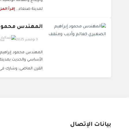
والإبداع والثقافة الوطنية ا
لمدينة صنعاء...
إقرأ المز
المهندس محمود 
3 نوفمبر 2025
عبد
المهندس محمود إبراهيم ال
الأساسي والحديث بمدينة
القرن الماضي، وشارك في
بيانات الإتصال