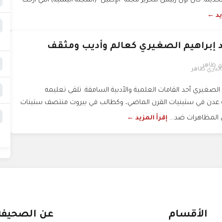
لحديثة. كان أول رئيس لتحرير مجلة "الإكليل" (المجلة اليمنية) التي أرّخت
يد ←
إبراهيم الصغيري كعالم وأديب ومثقف
الباري طاهر
صغيري أحد القامات العلمية والأدبية السامقة. تلقى تعليمه
 عدن في ستينيات القرن الماضي، وكطالب في بيروت منتصف ستينات
 المظاهرات ضد...
إقرأ المزيد ←
الأقسام
عن الصحيفة