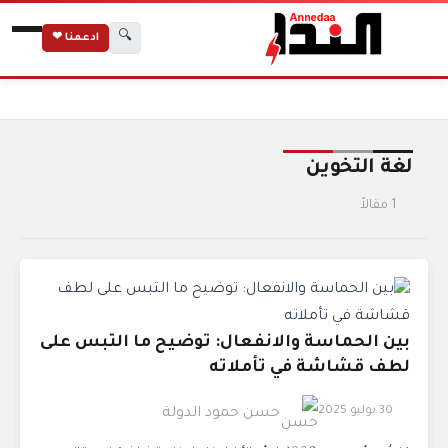
🔍
ادعمنا ❤
الرئيسية
الوسوم
لغة التخوين
لغة التخوين
1 مقالاً
بين الحماسة والانفعال: توضيح ما التبس على
لطف قشاشة في تأملاته
30 يوليو 2025
حسن حمود الدولة