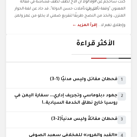
كنتُ سأحجم عن الرد، لولا أن الأخ لطف لطف قشاشة في مقاله
المعنون "وقفة تأمل في تأملات حسن الدولة"، قد حاد عن لغة الحوار
المتزن، واتخذ من النصح طريقًا لتقريع ضمني لا يخلو من غمز ولمز،
وإطلاق تهم لا...
إقرأ المزيد ←
الأكثر قراءة
قحطان مقاتل وليس مدنيًا (1-3)
1
جمود دبلوماسي وتجريف إداري... سفارة اليمن في
2
روسيا خارج نطاق الخدمة السيادية..!
قحطان مقاتلاً وليس مدنياً(2-3)
3
«القيد والمرود» للمخلافي سعيد الصوفي
4