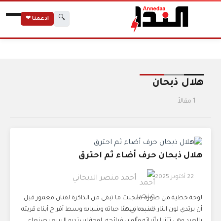
🔍
ادعمنا ❤
الرئيسية
الوسوم
هلال ذبحان
هلال ذبحان
1 مقالاً
هلال ذبحان حرف أضاء ثم احترق
22 أكتوبر 2025
أحمد منصر الذبحاني
لوحة خطية من صورة سجلت ما تبقى من الذاكرة لفنان مغمور قبل
أن يرتدي لون النار جسده منهيًا حياته وشبابه وسط أفراح أبناء قريته