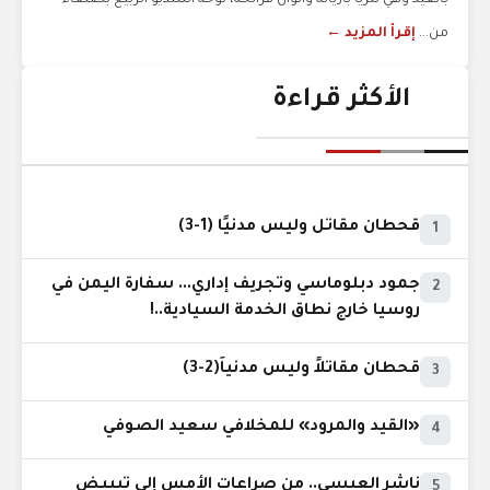
بالعيد وهي تتزيا بأزيائه وألوان فرائحه، لوحة استديو الربيع بصنعاء
من...
إقرأ المزيد ←
الأكثر قراءة
قحطان مقاتل وليس مدنيًا (1-3)
1
جمود دبلوماسي وتجريف إداري... سفارة اليمن في
2
روسيا خارج نطاق الخدمة السيادية..!
قحطان مقاتلاً وليس مدنياً(2-3)
3
«القيد والمرود» للمخلافي سعيد الصوفي
4
ناشر العبسي.. من صراعات الأمس إلى تبييض
5