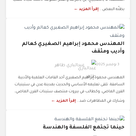
المشهد، لا بالضجيج، بل بالبراعة والفكر المتوقد. دخلت مجالًا مهنيًا
يظنّه البعض...
إقرأ المزيد ←
المهندس محمود إبراهيم الصغيري كعالم
وأديب ومثقف
3 نوفمبر 2025
عبدالباري طاهر
المهندس محمود إبراهيم الصغيري أحد القامات العلمية والأدبية
السامقة. تلقى تعليمه الأساسي والحديث بمدينة عدن في ستينيات
القرن الماضي، وكطالب في بيروت منتصف ستينات القرن الماضي،
وشارك في المظاهرات ضد...
إقرأ المزيد ←
حينما تجتمع الفلسفة والهندسة