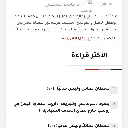
30 يناير 2024
أ.د. قاسم المحبشي
منذ أيام، تشرفت بزيارة الصديق العزيز الدكتور حسين جعفر السقاف،
الوهطي الأصل والهولندي الجنسية. عرفته عبر الفضاء الافتراضي
منذ خمس سنوات. تبادلنا متابعة المنشورات، وتواصلنا عبر وسائط
التواصل الاجتماعي...
إقرأ المزيد ←
الأكثر قراءة
قحطان مقاتل وليس مدنيًا (1-3)
1
جمود دبلوماسي وتجريف إداري... سفارة اليمن في
2
روسيا خارج نطاق الخدمة السيادية..!
قحطان مقاتلاً وليس مدنياً(2-3)
3