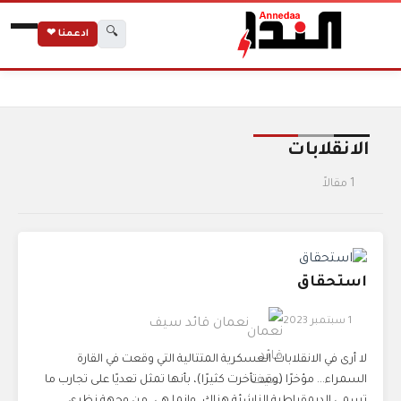
🔍
ادعمنا ❤
الرئيسية
الوسوم
الانقلابات
الانقلابات
1 مقالاً
استحقاق
1 سبتمبر 2023
نعمان قائد سيف
لا أرى في الانقلابات العسكرية المتتالية التي وقعت في القارة
السمراء... مؤخرًا (وقد تأخرت كثيرًا)، بأنها تمثل تعديًا على تجارب ما