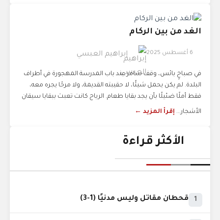
الغد من بين الركام
6 أغسطس 2025
إبراهيم العبسي
في صباحٍ بائس، وقف سامر عند باب المدرسة المهجورة في أطراف
البلدة. لم يكن يحمل شيئًا، لا حقيبته القديمة، ولا مرحًا يجره معه،
فقط أملًا ضئيلًا بأن يجد بقايا طعام. الرياح كانت تعبث ببقايا سيقان
الأشجار...
إقرأ المزيد ←
الأكثر قراءة
قحطان مقاتل وليس مدنيًا (1-3)
1