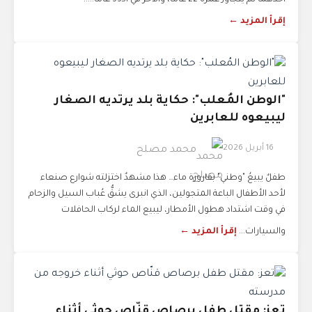
أحدهما لم يتجاوز عمره 22 عاماً، والآخر في الـ33 عاماً.....
إقرأ المزيد ←
"الوطن المُعلب": حكاية بلد يرتديه الصغار
ليبيعوه للعابرين
16 أبريل 2026
محمد مصلح
طفلٌ يبيعُ "وطني" بقارورة ماء… هذا مشهدٌ اختزلته شوارع صنعاء
لأحد الأطفال الباعة المتجولين، الذي انبرى يشقُّ عُباب السيل والزحام
في وقت اشتداد هطول الأمطار، ليبيع الماء لركاب الحافلات
والسيارات...
إقرأ المزيد ←
تعز: مقتل طفل برصاص قنّاص حوثي أثناء