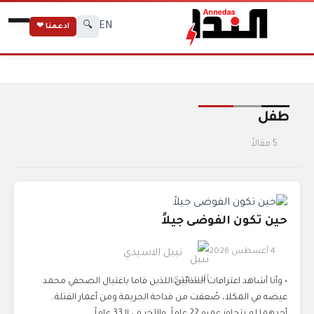
EN
🔍
ادعمنا ❤
الرئيسية
الوسوم
طفل
طفل
5 مقالاً
حين تكون الفوضى جيلاً
4 أغسطس 2026
نبيل الاسيدي
• وأنا أشاهد اعترافات الشابّين اللذين قاما باغتيال الصحفي محمد
عيضه في المكلا، صُعقت من فداحة الجريمة ومن أعمار القتلة..