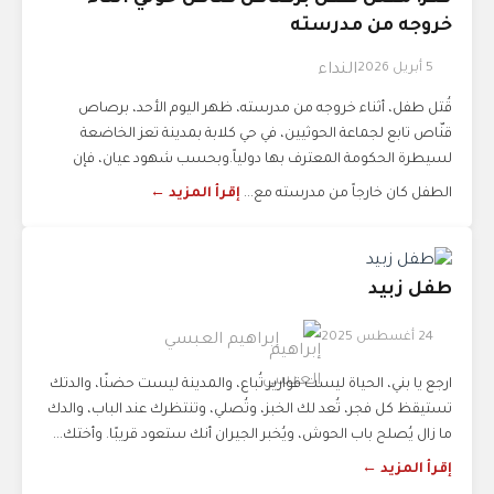
خروجه من مدرسته
5 أبريل 2026
النداء
قُتل طفل، أثناء خروجه من مدرسته، ظهر اليوم الأحد، برصاص
قنّاص تابع لجماعة الحوثيين، في حي كلابة بمدينة تعز الخاضعة
لسيطرة الحكومة المعترف بها دولياً.وبحسب شهود عيان، فإن
الطفل كان خارجاً من مدرسته مع...
إقرأ المزيد ←
طفل زبيد
24 أغسطس 2025
إبراهيم العبسي
ارجع يا بني، الحياة ليست قوارير تُباع، والمدينة ليست حضنًا، والدتك
تستيقظ كل فجر، تُعد لك الخبز، وتُصلي، وتنتظرك عند الباب، والدك
ما زال يُصلح باب الحوش، ويُخبر الجيران أنك ستعود قريبًا. وأختك...
إقرأ المزيد ←