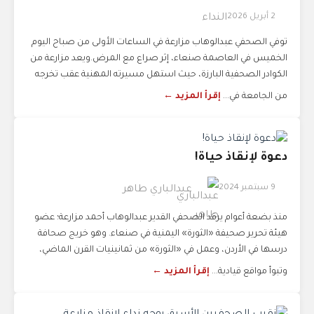
2 أبريل 2026
النداء
توفي الصحفي عبدالوهاب مزارعة في الساعات الأولى من صباح اليوم
الخميس في العاصمة صنعاء، إثر صراع مع المرض.ويعد مزارعة من
الكوادر الصحفية البارزة، حيث استهل مسيرته المهنية عقب تخرجه
من الجامعة في...
إقرأ المزيد ←
دعوة لإنقاذ حياة!
9 سبتمبر 2024
عبدالباري طاهر
منذ بضعة أعوام يرقد الصحفي القدير عبدالوهاب أحمد مزارعة؛ عضو
هيئة تحرير صحيفة «الثورة» اليمنية في صنعاء. وهو خريج صحافة
درسها في الأردن، وعمل في «الثورة» من ثمانينيات القرن الماضي،
وتبوأ مواقع قيادية...
إقرأ المزيد ←