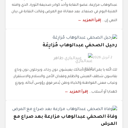
عبدالوهاب مزارعة، عضو النقابة وأحد كوادر صحيفة الثورة، الذي وافته
المنية اليوم في صنعاء، بعد معاناة مع المرض.وقالت النقابة في بيان
النعي إن...
إقرأ المزيد ←
رحيل الصحفي عبدالوهاب مُزارِعَهْ
2 أبريل 2026
عبدالباري طاهر
لك الّله يا يمن!فأجمل أبنائك يعيشون دون رجاء، ويرحلون دون وداع.
يقاسون شظف العيش والظلم وفقدان الأمن والسلام والاستقرار،
وغياب معنى المواطنة وَالحَياة.وطن يُدمر فوق رؤوس أبنائه، ويوزع
كهدايا أو أسلاب...
إقرأ المزيد ←
وفاة الصحفي عبدالوهاب مزارعة بعد صراع مع
المرض