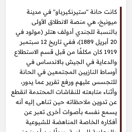
كانت حانة "ستيرنكيرباو" في مدينة
ميونيخ، هي منصة الانطلاق الأولى
بالنسبة للجندي أدولف هتلر (مولود في
20 أبريل 1889)، ففي تاريخ 12 سبتمبر
1919 كان مكلفًا من قبل قسم الاستطلاع
والدعاية في الجيش بالاندساس في
أوساط النازيين المجتمعين في الحانة
للتجسس عليهم ورفع تقرير عما يدور،
وأثناء متابعته للنقاشات المحتدمة انقطع
عن تدوين ملاحظاته حين تناهى إليه أنه
يسمع نفسه بأصوات أخرى تعبر عن
أفكاره الخاصة المناهضة للشيوعية
والمعادية للسامية، وبدلًا من أن ينجز