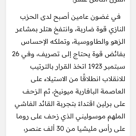
في غضون عامين أصبح لدى الحزب
النازي قوة ضاربة، وانتفخ هتلر بمشاعر
الزهو والطاووسية، وتملكه الإحساس
بفائض قوة يحتاج إلى تصريف، وفي 26
سبتمبر 1923 اتخذ القرار بالترتيب
للانقلاب انطلاقًا من الاستيلاء على
العاصمة البافارية ميونيخ، ثم الزحف
على برلين اقتداءً بتجربة القائد الفاشي
الملهم موسوليني الذي زحف على روما
على رأس مليشيا من 30 ألف عنصر،