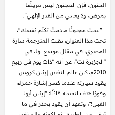
الجنون، فإن المجنون ليس مريضًا
بمرض، ولا يعاني من القدر الإلهي".
"لست مجنونًا مادمتَ تكلّم نفسك"،
تحت هذا العنوان، نقلت المترجمة سارة
المصري، في مقال موسع لها، في
"الجزيرة نت"، عن أنه "ذات يوم في ربيع
2010م، كان عالم النفس إيثان كروس
يقود سيارته عندما كسر إشارة حمراء،
وفورًا هتف لنفسه قائلًا: "إيثان أيها
الغبي!"، وتعهد أن يقود بحذر في ما
تبقى من الطريق، ثم لكونه عالم نفس