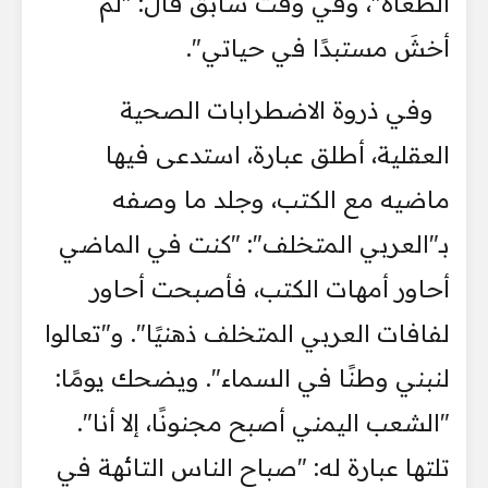
الطغاة"، وفي وقت سابق قال: "لم
أخشَ مستبدًا في حياتي".
وفي ذروة الاضطرابات الصحية
العقلية، أطلق عبارة، استدعى فيها
ماضيه مع الكتب، وجلد ما وصفه
بـ"العربي المتخلف": "كنت في الماضي
أحاور أمهات الكتب، فأصبحت أحاور
لفافات العربي المتخلف ذهنيًا". و"تعالوا
لنبني وطنًا في السماء". ويضحك يومًا:
"الشعب اليمني أصبح مجنونًا، إلا أنا".
تلتها عبارة له: "صباح الناس التائهة في