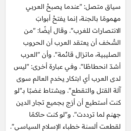
سياق متصل: "عندما يصبحُ العربي
مهمومًا بالجنة، إنما يفتحُ أبوابَ
الانتصارات للغرب". وقال أيضًا: "من
السُّخف أن يعتقد العرب أن الحروب
الصليبية، ماتزال قائمة". وأن "العرب
أشدّ انحطاطًا". وفي عبارة أخرى: "ليس
لدى العرب أي ابتكار يخدم العالم سوى
آلة القتل والتقطع". ويشتاط غضبًا بـ"لو
كنت أستطيع أن أزج بجميع تجار الدين
جهنم لما ترددت". و"لو كنت حاكمًا
لقطعت ألسنة خطباء الإسلام السياسي".