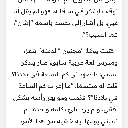
توقف ليفكر في ما قاله. فهو لم يقل أنا
غبي! بل أشار إلى نفسه باسمه "إيثان"،
فما السبب؟".
كتبت يومًا: "مجنون "الدمنة" بتعز،
ومدرس لغة عربية سابق، صار يتذكر
اسمي: يا صهباني كم الساعة في بلادنا؟
قلت له مبتسمًا: "ما إعراب كم الساعة
في بلادنا"؟ فذهب وهو يهز رأسه بشكل
أفقي، ولم يرد عليّ بكلمة واحدة. لم
تنتبني يومها أية خشية من هذا الأمر،