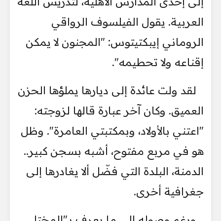
إلى إحدى المدارس الأهلية، لتدريس اللغة
العربية. يقول الفيلسوف الرواقي
الروماني إيبكتيتوس: "المجنون لا يمكن
إقناعه ولا تحطيمه".
لقد ولت عائدة إلى ديارها يملؤها الحزن
العميق. وكان آخر عبارة قالها لزوجته:
"اعتني بالأولاد، وبمكتبتي العامرة". وظل
هو في مربع مفتوح، أشبه بسجن كبير..
الدمنة، البلدة التي فضّل ألا يغادرها إلى
جغرافية أخرى.
ورغم وصوله إلى ما يعرف بـ"المختل