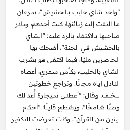
الشعبية، وفاجأ صاحبها بطلب النادل:
''واحد شاي حليب بالحشيش"، سرعان
ما التفت إليه زبائنها، كنت أحدهم، وبادر
صاحبها بالاكتفاء بالرد عليه: "الشاي
بالحشيش في الجنة"، أضحك بها
الحاضرين مليًا، فيما اكتفى هو بشرب
الشاي بالحليب، بكأس سفري، أعطاه
النادل إياه مجانًا. وتراجع خطوتين
للخلف، وقال: "أعطني سيجارة أُعد لك
وطنًا شامخًا"، ويشطح قليلًا: "أحكام
لينين من القرآن". وكنت تعرضت للتكفير