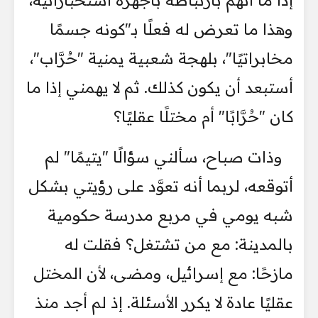
إذا ما اتهم بارتباطه بأجهزة استخباراتية،
وهذا ما تعرض له فعلًا بـ"كونه جسمًا
مخابراتيًا"، بلهجة شعبية يمنية "حُرَّاب"،
أستبعد أن يكون كذلك. ثم لا يهمني إذا ما
كان "حُرَّابًا" أم مختلًا عقليًا؟
وذات صباح، سألني سؤالًا "يتيمًا" لم
أتوقعه، لربما أنه تعوَّد على رؤيتي بشكل
شبه يومي في مربع مدرسة حكومية
بالمدينة: مع من تشتغل؟ فقلت له
مازحًا: مع إسرائيل، ومضى، لأن المختل
عقليًا عادة لا يكرر الأسئلة. إذ لم أجد منذ