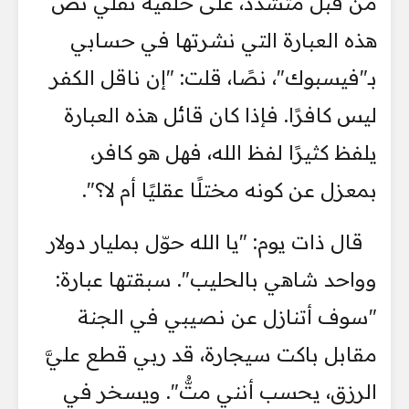
من قبل متشدد، على خلفية نقلي نص
هذه العبارة التي نشرتها في حسابي
بـ"فيسبوك"، نصًا، قلت: "إن ناقل الكفر
ليس كافرًا. فإذا كان قائل هذه العبارة
يلفظ كثيرًا لفظ الله، فهل هو كافر،
بمعزل عن كونه مختلًا عقليًا أم لا؟".
قال ذات يوم: "يا الله حوّل بمليار دولار
وواحد شاهي بالحليب". سبقتها عبارة:
"سوف أتنازل عن نصيبي في الجنة
مقابل باكت سيجارة، قد ربي قطع عليَّ
الرزق، يحسب أنني متُّ". ويسخر في