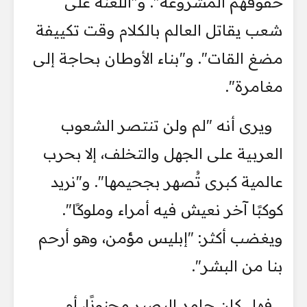
حقوقهم المشروعة". و"اللعنة على
شعب يقاتل العالم بالكلام وقت تكييفة
مضغ القات". و"بناء الأوطان بحاجة إلى
مغامرة".
ويرى أنه "لم ولن تنتصر الشعوب
العربية على الجهل والتخلف، إلا بحرب
عالمية كبرى تُصهر بجحيمها". و"نريد
كوكبًا آخر نعيش فيه أمراء وملوكًا".
ويغضب أكثر: "إبليس مؤمن، وهو أرحم
بنا من البشر".
فهل كان حامد البصير مجنونًا، أم