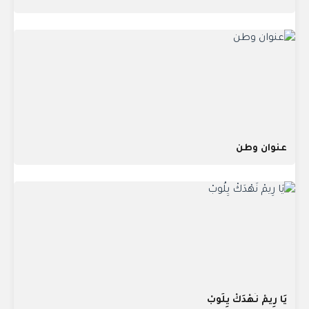
عنوان وطن
يَا رِيمْ نَهْدَكْ يِلُوبْ