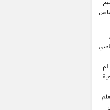
يع
رصاص
ياسي
 لم
ية
علم
ل