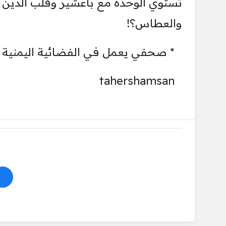
تستوي الوحدة مع باعشير وقلب الدين 
والعطاس؟!
* صحفي يعمل في الفضائية اليمنية
tahershamsan