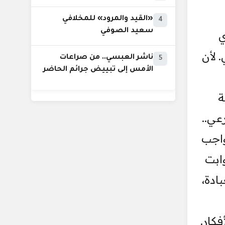
«القيد والمرود» للمخلافي
4
سعيد الصوفي
ي
 لأن
ناشر العبسي.. من صراعات
5
الأمس إلى تبييض جرائم الحاضر
ة
شرعي..
ليمنية واجب
وابت
 على العبادة،