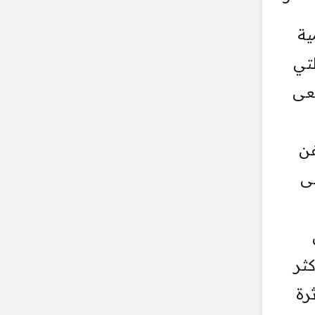
ية
لتي
سعى
فن
لى
كثر
رة