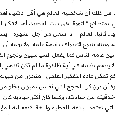
ا في ذلك أن شخصية العالم هي أقل الأشياء أهم
ستطلاع "الثورة" هي بيت القصيد، أما الأفكار ا
.. ثانيا: العالم – إذا سعى من أجل الشهرة – ي
 ومنه ينتزع الاعتراف بقيمة علمه, ولا يهمه أن
 بين عامة الناس كما يفعل السياسيون ونجوم ال
ً - لا يقحم نفسه في أية ظاهرة ما لم تكن تنتمي إ
م تمكن عادة التفكير العلمي - متحررا من ميوله
 أن يزن كل الحجج التي تقاس بميزان يخلو من
خلاقيته من حياديته، وكلما كان أكثر حيادية كان أ
لتي تعتمد البلاغة اللفظية واللغة الانفعالية المؤث