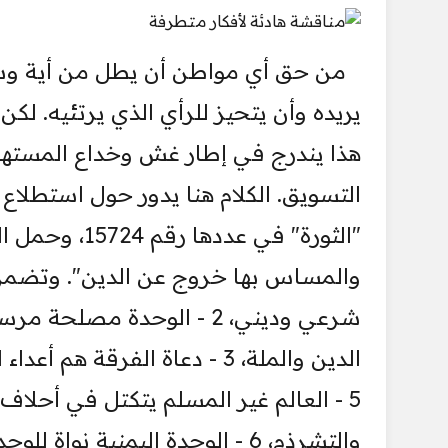
من حق أي مواطن أن يطل من أية وسي
يريده وأن يتحيز للرأي الذي يرتئيه. ل
هذا يندرج في إطار غش وخداع المسته
التسويق. الكلام هنا يدور حول استطلا
"الثورة" في ع
شرعي وديني، 2 - الوحدة م
5 - العالم غير المسلم يتكتل في أحل
والتشرذم، 6 - الوحدة اليمنية نواة للوحدة الإسلامية... وفي ما يلي مناقشة هادئة لهذه الأفكار.