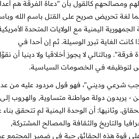
م ومصالحهم كالقول بأن "دعاة الفرقة هم أعداء 
نما لغة تحريض صريح على القتل باسم الله وباس
لجمهورية اليمنية مع الولايات المتحدة الأمريكي
ذا كانت الغاية تبرر الوسيلة. ثم إن أحدا في
قة". وبالتالي لا يجوز أخلاقيا ولا دينيا أن نقوِّ
دس لتوظيفه في الخصومات السياسية.
واجب شرعي وديني"، فهو قول مردود عليه من عدة
يين - يريدون دولة مواطنة متساوية, والهروب إلى
ق. وثانيها: أن الوحدة اليمنية لم تتحقق بناء 
رافيا والتاريخ والثقافة والمصالح المشتركة,
 على قوة هذه الحقائق حية في ضمير المجتمع عب