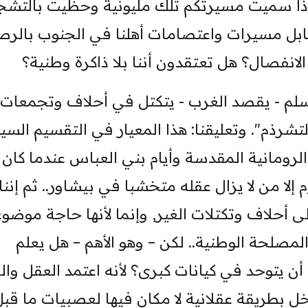
اذا سميت مسيرتكم تلك مليونية وحظيت بالتشج
 تقابل مسيرات واعتصامات أهلنا في الجنوب بال
انفصال؟ هل تعتقدون أننا بلا ذاكرة وطنية؟
لمسلم - يقصد الغرب - يتكتل في أحلاف وتجمعات,
شرذم". وتعليقنا: هذا المعيار في التقسيم الس
 الرومانية المقدسة وأيام بني العباس عندما كان
 إلا من لا يزال عقله متخشبا في بيشاور.. ثم إننا
ى أحلاف وتكتلات الغير, وإنما لأنها حاجة موضوع
والمصلحة الوطنية.. لكن – وهو الأهم – هل يعلم
ن يتوحد في كيانات كبرى؟ لأنه اعتمد العقل وال
خل بطريقة عقلانية لا مكان فيها لعصبيات ما قب