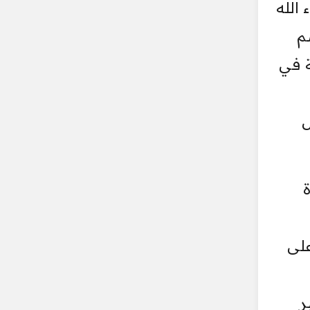
الله
م
ة في
ل
على
ر