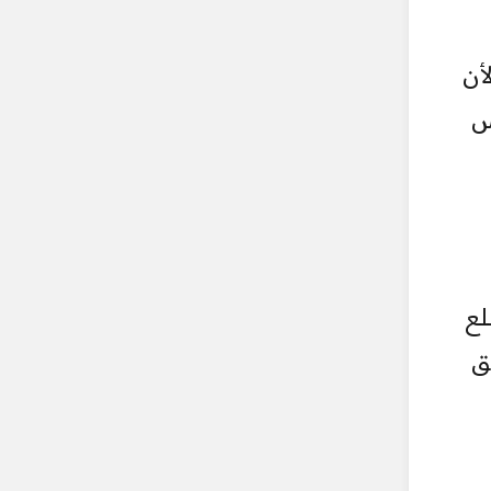
أن
س
لع
ق