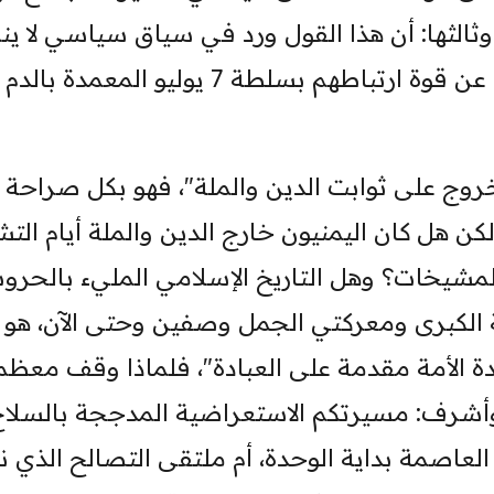
وثالثها: أن هذا القول ورد في سياق سياسي لا ين
حرص أصحابه على الوحدة بقدر ما ينم عن قوة ارتباطهم بسلطة 7 يوليو المعمدة بالدم
روج على ثوابت الدين والملة"، فهو بكل صراحة إ
كن هل كان اليمنيون خارج الدين والملة أيام الت
المشيخات؟ وهل التاريخ الإسلامي المليء بالحرو
ة الكبرى ومعركتي الجمل وصفين وحتى الآن، هو ت
دة الأمة مقدمة على العبادة"، فلماذا وقف معظ
أشرف: مسيرتكم الاستعراضية المدججة بالسلا
لعاصمة بداية الوحدة، أم ملتقى التصالح الذي 