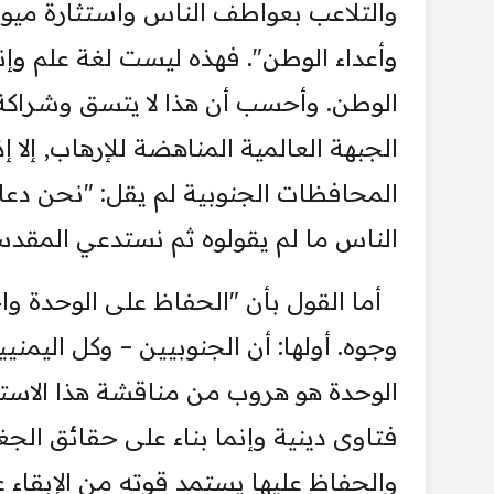
والتلاعب بعواطف الناس واستثارة ميوله
وأعداء الوطن". فهذه ليست لغة علم وإ
الوطن. وأحسب أن هذا لا يتسق وشراكة ا
الجبهة العالمية المناهضة للإرهاب, إلا إ
المحافظات الجنوبية لم يقل: "نحن دعاة فر
الناس ما لم يقولوه ثم نستدعي المق
أما القول بأن "الحفاظ على الوحدة 
وجوه. أولها: أن الجنوبيين – وكل اليمن
الوحدة هو هروب من مناقشة هذا الاستحقا
فتاوى دينية وإنما بناء على حقائق الجغ
والحفاظ عليها يستمد قوته من الإبقاء