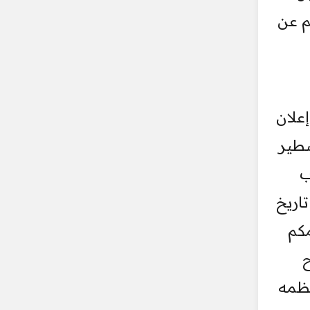
م عن
علان
شطير
ب
اريخ
مكم
ح
نظمه