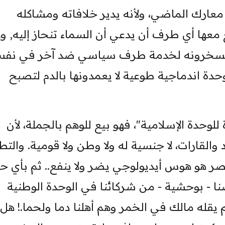
ر معارك الماضي، ولأنه يدير خلافاته ومشاكله
عها أي طرف أن يدعي أن السماء تنحاز إليه, ول
ين ويسخرونه لخدمة طرف سياسي ضد آخر في نف
 وحدة اندماجية طوعية لا يعمدونها بالدم لتصبح
 للوحدة الإسلامية"، فهو بيع للوهم بالجملة، لأن
 والقارات، لا جنسية له ولا وطن ولا قومية. والتط
عصر هو هوس أيديولوجي يضر ولا ينفع.. ثم بأي ح
ا - بوحشية - من شركائنا في الوحدة الوطنية
 يقله مالك في الخمر وهم أهلنا دما ولحما.! هل