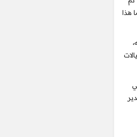
 تم
ا هذا
 أنه،
درس، على أنقاض معْلامةٍ قديمة (خرَابة)، تم خصم مبلغ 10 ريالات
ي
دير