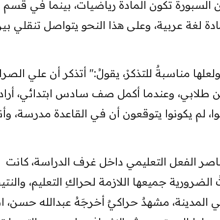
السبورة تكون المادة رياضيات، بينما في قسم
دة لغة عربية، وعلى هذا النحو يتواصل تنقلي بي
لها مناسبةٌ للتذكرْ، يقولُ:" أتذكر أن علي الصرا
من طلابي، وعندما أكمل صف سادس ابتدائي، أراد
، لم يكونوا يتوقعون أن في القاعدة مدرسة، وأنه
اصر الفعل التعليمي داخل غرف الدراسة، كانت
الضرورية جميعها اللازمة لحراكِ التعليم، والنتي
مدينة، مشهدٌ حراكيٌ أخرجَهُ عبدالله حسن، ابت