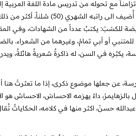
زامناً مع تحوله من تدريس مادة اللغة العربية إ
تدريس الانكليزية، وفيما يشبه المكافأة، أُضيف الى راتبه الشهري (50) شلناً، أكثر 
ة للكسْبْ: يكتبُ عدداً من الشهادات، وفي المق
تنبي أو أبي تمامْ، وغيرهما من الشعراء. بالضب
، يكبُره في السن، له ذاكرةٌ شعريةٌ هائلةٌ، ويد
سة، عن جعلها موضوع ذكرى، إذا ما تعثرتْ هنا أو
بالزهايمرْ، داءٌ يهزمه الاحساسْ، الاحساسُ هو الا
بدالله حسنْ، اكثر منها في كلامه، الحكاياتُ تُقالُ