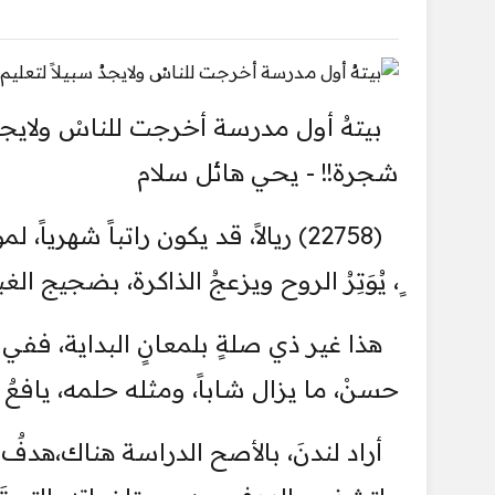
بيتهُ أول مدرسة أخرجت للناسْ ولايجدُ سب
شجرة!! - يحي هائل سلام
(22758) ريالاً، قد يكون راتباً شه
ٍ، يُوَتِرُ الروح ويزعجُ الذاكرة، بضجيج ال
هذا غير ذي صلةٍ بلمعانٍ البداية، ف
حسنْ، ما يزال شاباً، ومثله حلمه، يافعٌ به
أراد لندنَ، بالأصح الدراسة هناك،هدف