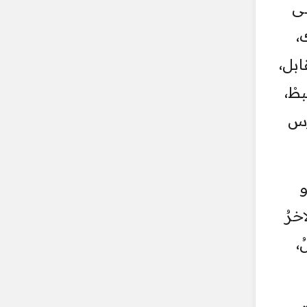
لى
من ذلك،
ابل،
طْ،
رس
خرُ
،