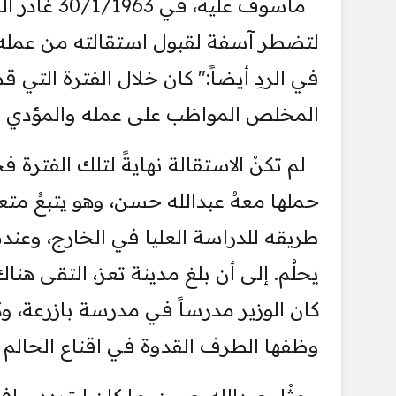
مأسوفٌ علي
لتضطر آسفة لقبول استقالته من عمله ف
في الردِ أيضاً:" كان خلال الفترة التي 
المخلص المواظب على عمله والمؤدي لو
لم تكنْ الاستقالة نهايةً لتلك الفترة 
حملها معهُ عبدالله حسن، وهو يتبعُ متعا
طريقه للدراسة العليا في الخارج، وعندما
يحلُم. إلى أن بلغ مدينة تعز، التقى هنا
كان الوزير مدرساً في مدرسة بازرعة، و
وظفها الطرف القدوة في اقناع الحالم با