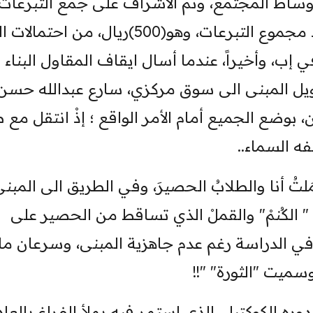
ساط المجتمع، وثم الاشراف على جمع التبرعات،
مروراً بالمبادرة إلى فعلٍ استباقيٍ، أنقذ مجموع التبرعات، وهو(500)ريال، من
ي إب، وأخيراً، عندما أسال ايقاف المقاول البناء
تحويل المبنى الى سوق مركزي، سارع عبدالله حسن
بوضع الجميع أمام الأمر الواقع ؛ إذْ انتقل مع ط
فه السماء..
ُ أنا والطلابُ الحصيرَ، وفي الطريق الى المبنى
ن " الكُنمْ" والقملْ الذي تساقط من الحصير على
ي الدراسة رغم عدم جاهزية المبنى، وسرعان ما 
ميت "الثورة" "!!
ره الكوكتيل، الذي استمر فيه يملأ الفراغ بالعاد