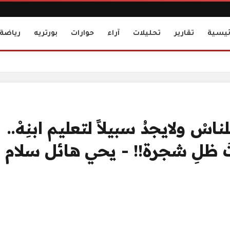
ئيسية
تقارير
تحليلات
آراء
حوارات
بورتريه
رياضة
بدالله حسنْ... وحيداً تحتَ ظلِ شجرة!! - يحي هائل سلام
ْ ولايجدُ سبيلاً لتعليم ابنِهْ..
تَ ظلِ شجرة!! - يحي هائل سلام