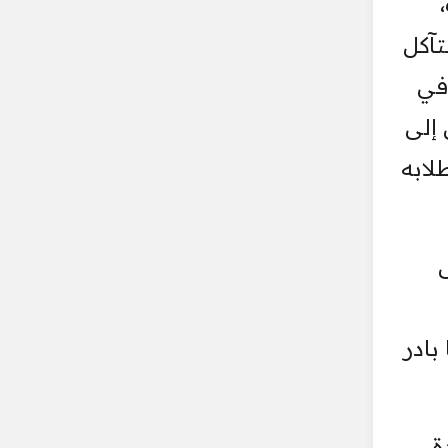
 احتمالات التآكل
 في
 إلى
لابه
بادر
ة،