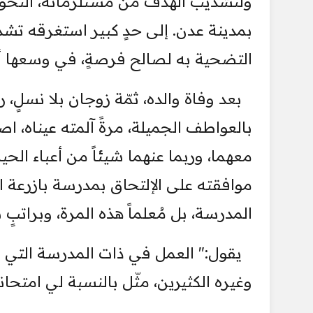
ولتشذيب الهدف من مستلزماته، التحقَ 
بمدينة عدن. إلى حدٍ كبير استغرقه تشذ
التضحية به لصالح فرصةٍ، في وسعها أ
بعد وفاة والده، ثمّة زوجان بلا نسلٍ، ربيّ
بالعواطف الجميلة، مرةً آلمته عيناه، اص
معهما، وربما عنهما شيئاً من أعباء الحي
موافقته على الإلتحاق بمدرسة بازرعة ال
المدرسة، بل مُعلماً هذه المرة، وبراتبٍ شهري: (
يقول:" العمل في ذات المدرسة التي علم
وغيره الكثيرين، مثّل بالنسبة لي امتحاناً