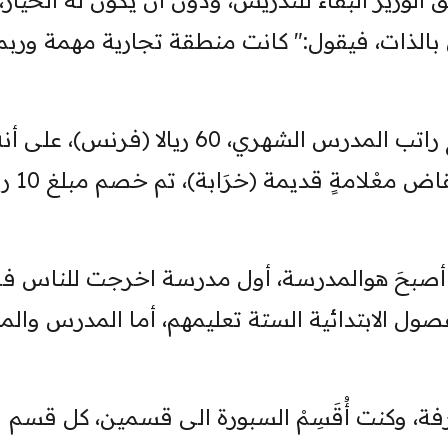
الوزيرَ البقاءَ للتدريس، ودون أنْ يكون له الخيار،
ي بالذات، فيقول:" كانت منطقة تجارية مهمة وربم
من العائدات المالية للمدينة، تقرردفع راتب المدرس الشهري، 60 ريالا (فرنس)، على
وفي مقابل بناء منزل للم
 أصبحَ هوالمدرسة، أول مدرسة اخرجت للناس ف
صول الابتدائية الستة تعليمهم، أما المدرس والم
فة، وكنت أُقَسِمْ السبورة الى قسمين، كل قسم