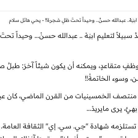
يلاً لتعليم ابنِهْ .. عبدالله حسنْ... وحيداً تحتَ
رياً، لموظفٍ متقاعدٍ، ويمكنه أن يكون شيئاً آخرَ: طبلُ
غبن، وسوء الخاتمةْ!!
في منتصف الخمسينيات من القرن الماضي، كان عبد
يٌ، يرى مايريدْ...
ٌ تستلزمه شهادة "جي. سي. إي" الثقافة العامة.