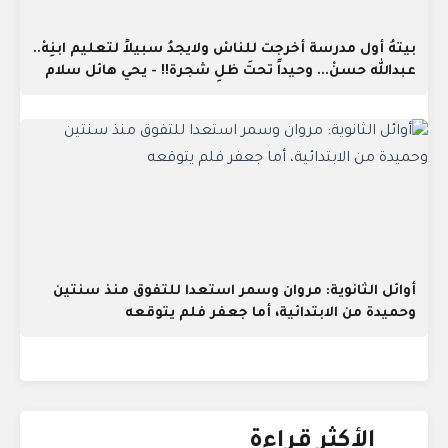
بيتهُ أول مدرسة أخرجت للناسْ ولايجدُ سبيلاً لتعليم ابنِهْ..
عبدالله حسنْ... وحيداً تحتَ ظلِ شجرة!! - يحي هائل سلام
أوائل الثانوية: مروان وسمر استعدا للتفوق منذ سنتين
وحميدة من الابتدائية، أما جعفر فلم يتوقعه
الأكثر قراءة