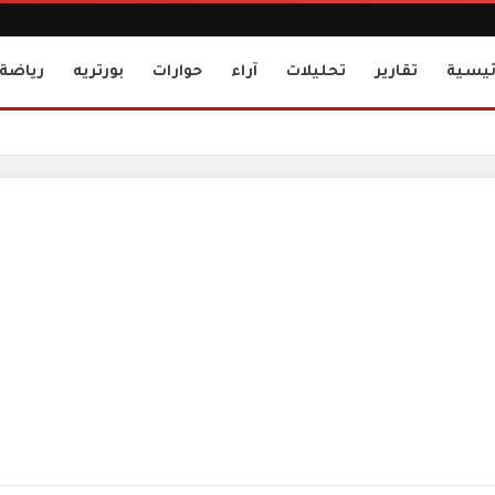
ئيسية
تقارير
تحليلات
آراء
حوارات
بورتريه
رياضة