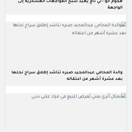
هجوم حو--ثي دامٍ يعيد شبح المواجهات العسكرية إلى
الواجهة
والدة المحامي عبدالمجيد صبره تناشد إطلاق سراح نجلها
بعد عشرة أشهر من اعتقاله